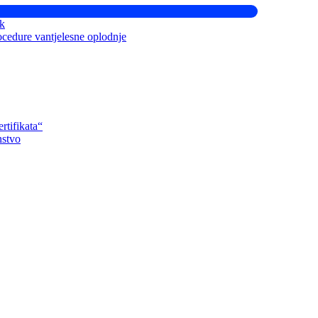
ik
ocedure vantjelesne oplodnje
rtifikata“
nstvo