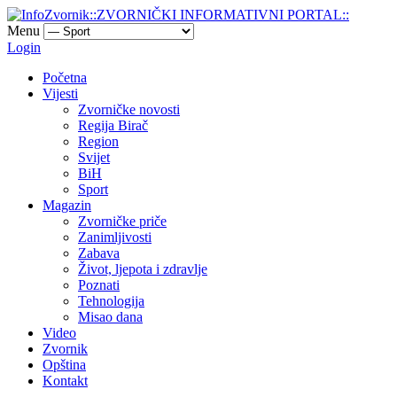
Menu
Login
Početna
Vijesti
Zvorničke novosti
Regija Birač
Region
Svijet
BiH
Sport
Magazin
Zvorničke priče
Zanimljivosti
Zabava
Život, ljepota i zdravlje
Poznati
Tehnologija
Misao dana
Video
Zvornik
Opština
Kontakt