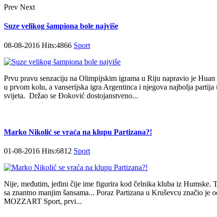
Prev
Next
Suze velikog šampiona bole najviše
08-08-2016 Hits:4866
Sport
Prvu pravu senzaciju na Olimpijskim igrama u Riju napravio je Hua
u prvom kolu, a vanserijska igra Argentinca i njegova najbolja partija u
svijeta. Držao se Đoković dostojanstveno...
Marko Nikolić se vraća na klupu Partizana?!
01-08-2016 Hits:6812
Sport
Nije, međutim, jedini čije ime figurira kod čelnika kluba iz Humske. Tu
sa znantno manjim šansama... Poraz Partizana u Kruševcu značio je o
MOZZART Sport, prvi...