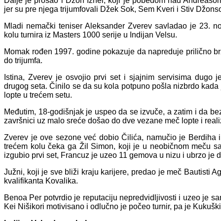
Dalje je prošao i Džon Izner, koji je pobedom nad Andreasom
jer su pre njega trijumfovali Džek Sok, Sem Kveri i Stiv Džons
Mladi nemački teniser Aleksander Zverev savladao je 23. no
kolu turnira iz Masters 1000 serije u Indijan Velsu.
Momak rođen 1997. godine pokazuje da napreduje prilično brzo
do trijumfa.
Istina, Zverev je osvojio prvi set i sjajnim servisima dugo j
drugog seta. Činilo se da su kola potpuno pošla nizbrdo kada 
lopte u trećem setu.
Međutim, 18-godišnjak je uspeo da se izvuče, a zatim i da be
završnici uz malo sreće došao do dve vezane meč lopte i real
Zverev je ove sezone već dobio Čilića, namučio je Berdiha i 
trećem kolu čeka ga Žil Simon, koji je u neobičnom meču sav
izgubio prvi set, Francuz je uzeo 11 gemova u nizu i ubrzo je
Južni, koji je sve bliži kraju karijere, predao je meč Bautisti A
kvalifikanta Kovalika.
Benoa Per potvrdio je reputaciju nepredvidljivosti i uzeo je
Kei Nišikori motivisano i odlučno je počeo turnir, pa je Kukuški