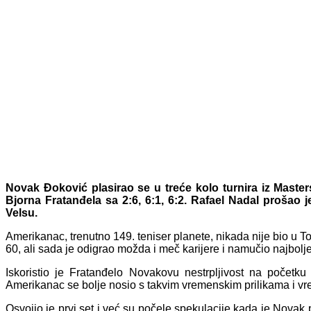
Novak Đoković plasirao se u treće kolo turnira iz Master
Bjorna Fratanđela sa 2:6, 6:1, 6:2. Rafael Nadal prošao 
Velsu.
Amerikanac, trenutno 149. teniser planete, nikada nije bio u To
60, ali sada je odigrao možda i meč karijere i namučio najbolj
Iskoristio je Fratanđelo Novakovu nestrpljivost na počet
Amerikanac se bolje nosio s takvim vremenskim prilikama i 
Osvojio je prvi set i već su počele spekulacije kada je Novak