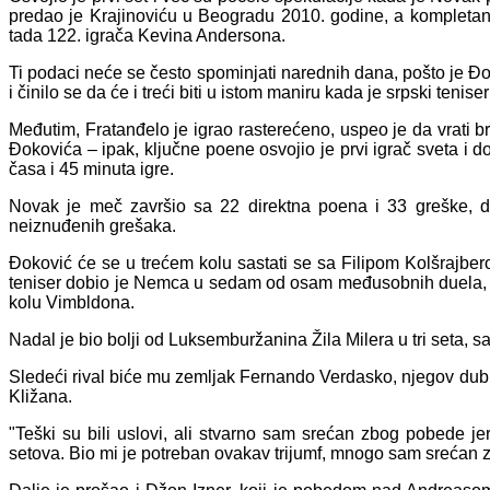
predao je Krajinoviću u Beogradu 2010. godine, a kompletan
tada 122. igrača Kevina Andersona.
Ti podaci neće se često spominjati narednih dana, pošto je Đo
i činilo se da će i treći biti u istom maniru kada je srpski tenise
Međutim, Fratanđelo je igrao rasterećeno, uspeo je da vrati b
Đokovića – ipak, ključne poene osvojio je prvi igrač sveta i
časa i 45 minuta igre.
Novak je meč završio sa 22 direktna poena i 33 greške, d
neiznuđenih grešaka.
Đoković će se u trećem kolu sastati se sa Filipom Kolšrajbero
teniser dobio je Nemca u sedam od osam međusobnih duela, uk
kolu Vimbldona.
Nadal je bio bolji od Luksemburžanina Žila Milera u tri seta, sa 
Sledeći rival biće mu zemljak Fernando Verdasko, njegov dubl
Kližana.
"Teški su bili uslovi, ali stvarno sam srećan zbog pobede jer s
setova. Bio mi je potreban ovakav trijumf, mnogo sam srećan z