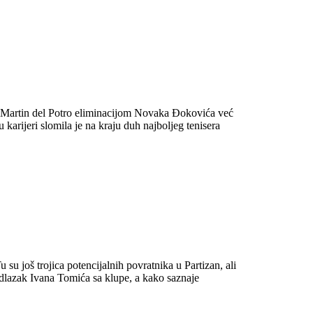
n Martin del Potro eliminacijom Novaka Đokovića već
 karijeri slomila je na kraju duh najboljeg tenisera
 su još trojica potencijalnih povratnika u Partizan, ali
dlazak Ivana Tomića sa klupe, a kako saznaje