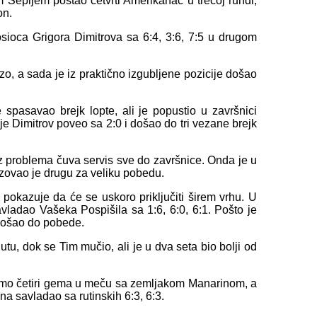
 Sepijem postao četvrti Amerikanac u trećoj rundi,
on.
sioca Grigora Dimitrova sa 6:4, 3:6, 7:5 u drugom
, a sada je iz praktično izgubljene pozicije došao
e spasavao brejk lopte, ali je popustio u završnici
je Dimitrov poveo sa 2:0 i došao do tri vezane brejk
z problema čuva servis sve do završnice. Onda je u
izovao je drugu za veliku pobedu.
pokazuje da će se uskoro priključiti širem vrhu. U
ladao Vašeka Pospišila sa 1:6, 6:0, 6:1. Pošto je
 došao do pobede.
gutu, dok se Tim mučio, ali je u dva seta bio bolji od
 samo četiri gema u meču sa zemljakom Manarinom, a
na savladao sa rutinskih 6:3, 6:3.