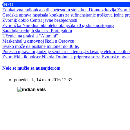
INFO
Edukativna radionica o dijabetesnom stopalu u Domu zdravlja Zvorn
Gradska uprava raspisala konkurs za sufinansiranje troškova jedne pr
Zvornik dobio Centar javne bezbjednosti
Zvornička Narodna biblioteka obilježila 70 godina postojanja
Saradnja srednjih škola sa Portugalom
Učenici na praksi u "Alumini"
Maskenbal u osnovnoj školi u Oraovcu
Svako može da postane milioner do 30-te.
Poreska uprava organizuje seminar na temu „Izdavanje elektronskih ce
Zvornički kik bokser Nikola Drobnjak priprema se za Evropsko prve
Nole se mučio sa autsajderom
ponedeljak, 14 mart 2016 12:37