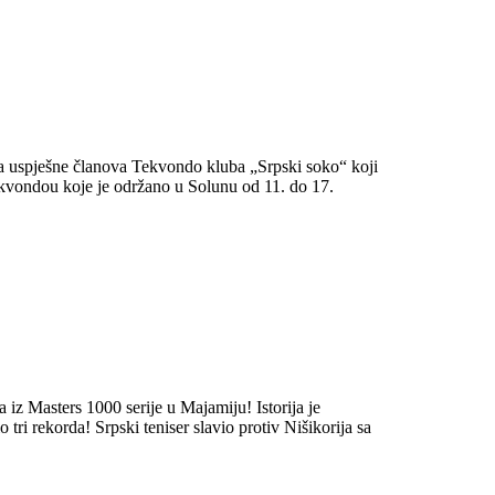
za uspješne članova Tekvondo kluba „Srpski soko“ koji
kvondou koje je održano u Solunu od 11. do 17.
 iz Masters 1000 serije u Majamiju! Istorija je
tri rekorda! Srpski teniser slavio protiv Nišikorija sa