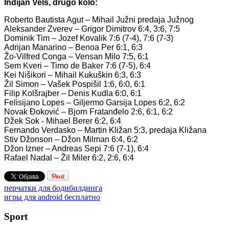
Indijan Vels, drugo kolo:
Roberto Bautista Agut – Mihail Južni predaja Južnog
Aleksander Zverev – Grigor Dimitrov 6:4, 3:6, 7:5
Dominik Tim – Jozef Kovalik 7:6 (7-4), 7:6 (7-3)
Adrijan Manarino – Benoa Per 6:1, 6:3
Žo-Vilfred Conga – Vensan Milo 7:5, 6:1
Sem Kveri – Timo de Baker 7:6 (7-5), 6:4
Kei Nišikori – Mihail Kukuškin 6:3, 6:3
Žil Simon – Vašek Pospišil 1:6, 6:0, 6:1
Filip Kolšrajber – Denis Kudla 6:0, 6:1
Felisijano Lopes – Giljermo Garsija Lopes 6:2, 6:2
Novak Đoković – Bjorn Fratanđelo 2:6, 6:1, 6:2
Džek Sok - Mihael Berer 6:2, 6:4
Fernando Verdasko – Martin Kližan 5:3, predaja Kližana
Stiv Džonson – Džon Milman 6:4, 6:2
Džon Izner – Andreas Sepi 7:6 (7-1), 6:4
Rafael Nadal – Žil Miler 6:2, 2:6, 6:4
перчатки для бодибилдинга
игры для android бесплатно
Sport