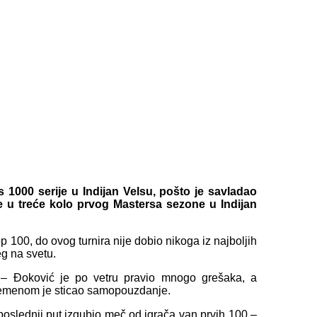
s 1000 serije u Indijan Velsu, pošto je savladao
je u treće kolo prvog Mastersa sezone u Indijan
p 100, do ovog turnira nije dobio nikoga iz najboljih
eg na svetu.
ku – Đoković je po vetru pravio mnogo grešaka, a
vremenom je sticao samopouzdanje.
 poslednji put izgubio meč od igrača van prvih 100 –