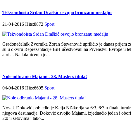
Tekvondoista Srđan Draškić osvojio bronzanu medalju
21-04-2016 Hits:8872
Sport
Gradonačelnik Zvornika Zoran Stevanović upriličio je danas prijem 
su u okviru Reprezantacije BiH učestvovali na Prvenstvu Evrope u te
aprila. Na takmičenju je...
Nole odbranio Majami - 28. Masters titula!
04-04-2016 Hits:6695
Sport
Novak Đoković pobjedio je Keija Nišikorija sa 6:3, 6:3 u finalu turnira
njegova destinacija: Đoković osvojio Majami, izjednačio jedan i oborio 
2:0 u setovima i tako...