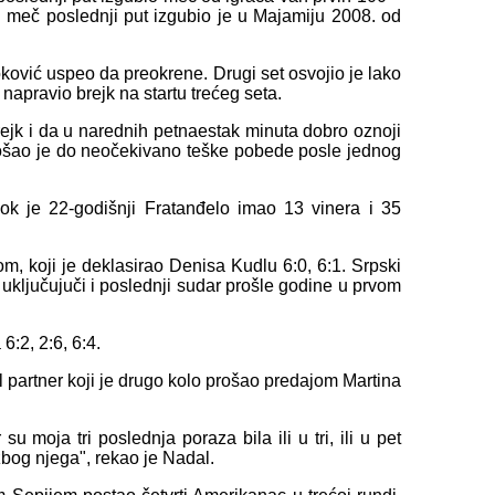
 meč poslednji put izgubio je u Majamiju 2008. od
ković uspeo da preokrene. Drugi set osvojio je lako
r napravio brejk na startu trećeg seta.
rejk i da u narednih petnaestak minuta dobro oznoji
 došao je do neočekivano teške pobede posle jednog
ok je 22-godišnji Fratanđelo imao 13 vinera i 35
m, koji je deklasirao Denisa Kudlu 6:0, 6:1. Srpski
ljučujuči i poslednji sudar prošle godine u prvom
6:2, 2:6, 6:4.
 partner koji je drugo kolo prošao predajom Martina
u moja tri poslednja poraza bila ili u tri, ili u pet
bog njega", rekao je Nadal.