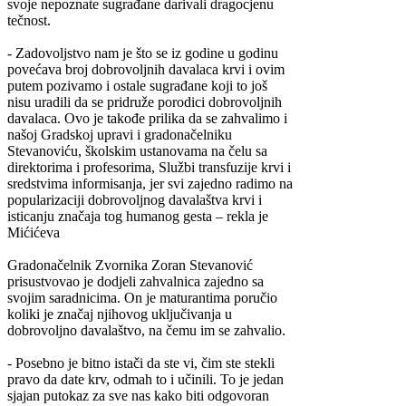
svoje nepoznate sugrađane darivali dragocjenu
tečnost.
- Zadovoljstvo nam je što se iz godine u godinu
povećava broj dobrovoljnih davalaca krvi i ovim
putem pozivamo i ostale sugrađane koji to još
nisu uradili da se pridruže porodici dobrovoljnih
davalaca. Ovo je takođe prilika da se zahvalimo i
našoj Gradskoj upravi i gradonačelniku
Stevanoviću, školskim ustanovama na čelu sa
direktorima i profesorima, Službi transfuzije krvi i
sredstvima informisanja, jer svi zajedno radimo na
popularizaciji dobrovoljnog davalaštva krvi i
isticanju značaja tog humanog gesta – rekla je
Mićićeva
Gradonačelnik Zvornika Zoran Stevanović
prisustvovao je dodjeli zahvalnica zajedno sa
svojim saradnicima. On je maturantima poručio
koliki je značaj njihovog uključivanja u
dobrovoljno davalaštvo, na čemu im se zahvalio.
- Posebno je bitno istači da ste vi, čim ste stekli
pravo da date krv, odmah to i učinili. To je jedan
sjajan putokaz za sve nas kako biti odgovoran