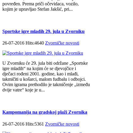
povređen. Prema priči očevidaca, vozilo,
kojim je upravljao Stefan Jakšić, pri...
Sportske igre mladih 29. jula u Zvorniku
26-07-2016 Hits:4640
Zvorničke novosti
U Zvorniku će 29. jula biti održane „Sportske
igre mladih“ na kojim će se djevojčice i
dječaci rođeni 2001. godine, kao i mlađi,
takmičiti u košarci, malom fudbalu i odbojci.
Ovim igrama prethodilo je takmičenje „između
dvije vatre“ koje je u...
Kampomanija na gradskoj plaži Zvornika
26-07-2016 Hits:5361
Zvorničke novosti