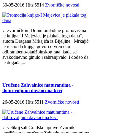
30-05-2016 Hits:5514
Zvorničke novosti
U zvorničkom Domu omladine promovisana
je knjiga "I Majevica je plakala toga dana",
autora Dragana Mrkajića iz Bijeljine. Mrkajić
je rekao da knjiga govori o vremenu
odbrambeno-otadžbinskog rata, kada se
svakodnevno ginulo i sahranjivalo, i dodao da
je događaj,...
Uručene Zahvalnice maturantima -
dobrovoljnim davaocima krvi
26-05-2016 Hits:5511
Zvorničke novosti
U velikoj sali Gradske uprave Zvornik
upriličeno je uručenje Zahvalnica maturantima