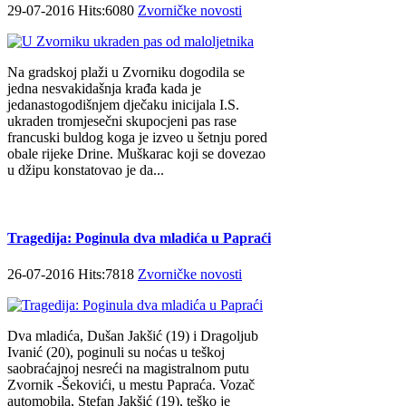
29-07-2016 Hits:6080
Zvorničke novosti
Na gradskoj plaži u Zvorniku dogodila se
jedna nesvakidašnja krađa kada je
jedanastogodišnjem dječaku inicijala I.S.
ukraden tromjesečni skupocjeni pas rase
francuski buldog koga je izveo u šetnju pored
obale rijeke Drine. Muškarac koji se dovezao
u džipu konstatovao je da...
Tragedija: Poginula dva mladića u Papraći
26-07-2016 Hits:7818
Zvorničke novosti
Dva mladića, Dušan Jakšić (19) i Dragoljub
Ivanić (20), poginuli su noćas u teškoj
saobraćajnoj nesreći na magistralnom putu
Zvornik -Šekovići, u mestu Papraća. Vozač
automobila, Stefan Jakšić (19), teško je