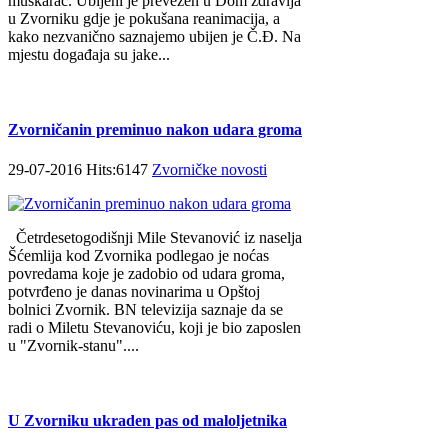
muškarac. Ubijeni je prevezen u Dom zdravlja
u Zvorniku gdje je pokušana reanimacija, a
kako nezvanično saznajemo ubijen je Č.Đ. Na
mjestu događaja su jake...
Zvorničanin preminuo nakon udara groma
29-07-2016 Hits:6147
Zvorničke novosti
Četrdesetogodišnji Mile Stevanović iz naselja
Šćemlija kod Zvornika podlegao je noćas
povredama koje je zadobio od udara groma,
potvrđeno je danas novinarima u Opštoj
bolnici Zvornik. BN televizija saznaje da se
radi o Miletu Stevanoviću, koji je bio zaposlen
u "Zvornik-stanu"....
U Zvorniku ukraden pas od maloljetnika