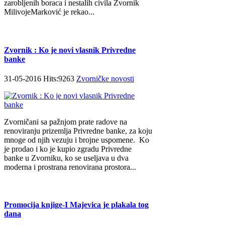
zarobljenih boraca i nestalih civila Zvornik
MilivojeMarković je rekao...
Zvornik : Ko je novi vlasnik Privredne
banke
31-05-2016 Hits:9263
Zvorničke novosti
Zvorničani sa pažnjom prate radove na
renoviranju prizemlja Privredne banke, za koju
mnoge od njih vezuju i brojne uspomene. Ko
je prodao i ko je kupio zgradu Privredne
banke u Zvorniku, ko se useljava u dva
moderna i prostrana renovirana prostora...
Promocija knjige-I Majevica je plakala tog
dana