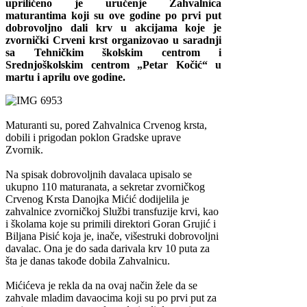
upriličeno je uručenje Zahvalnica
maturantima koji su ove godine po prvi put
dobrovoljno dali krv u akcijama koje je
zvornički Crveni krst organizovao u saradnji
sa Tehničkim školskim centrom i
Srednjoškolskim centrom „Petar Kočić“ u
martu i aprilu ove godine.
Maturanti su, pored Zahvalnica Crvenog krsta,
dobili i prigodan poklon Gradske uprave
Zvornik.
Na spisak dobrovoljnih davalaca upisalo se
ukupno 110 maturanata, a sekretar zvorničkog
Crvenog Krsta Danojka Mićić dodijelila je
zahvalnice zvorničkoj Službi transfuzije krvi, kao
i školama koje su primili direktori Goran Grujić i
Biljana Pisić koja je, inače, višestruki dobrovoljni
davalac. Ona je do sada darivala krv 10 puta za
šta je danas takođe dobila Zahvalnicu.
Mićićeva je rekla da na ovaj način žele da se
zahvale mladim davaocima koji su po prvi put za