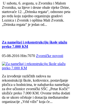
U subotu, 6. avgusta, u Zvorniku i Malom
Zvorniku, sa lijeve i desne obale rijeke Drine,
startovaće 12. „Drinska regata“, odnosno peta
po redu koju zajedno organizuju gradovi
Loznica i Zvornik i opština Mali Zvornik.
„Drinska regata“ je jedan od...
Za nameštaj i rekonstrukciju škole ulažu
preko 7.000 KM
05-08-2016 Hits:7070
Zvorničke novosti
Za izvođenje različitih radova na
rekonstrukciji škole, kotlovnice, postavljanje
pločica u hodnicima, te nababavku nameštaja
za dve učionice zvornički SŠC „Petar Kočić”
uložiće preko 7.000 KM. Ovome treba dodati
da se ukoro očekuje i donacija međunarodne
organizacije „Vrld vižn” koja će...