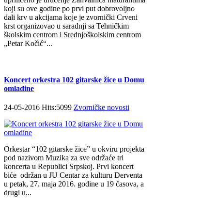
koji su ove godine po prvi put dobrovoljno
dali krv u akcijama koje je zvornički Crveni
krst organizovao u saradnji sa Tehničkim
školskim centrom i Srednjoškolskim centrom
„Petar Kočić“...
Koncert orkestra 102 gitarske žice u Domu
omladine
24-05-2016 Hits:5099
Zvorničke novosti
Orkestar “102 gitarske žice” u okviru projekta
pod nazivom Muzika za sve održaće tri
koncerta u Republici Srpskoj. Prvi koncert
biće održan u JU Centar za kulturu Derventa
u petak, 27. maja 2016. godine u 19 časova, a
drugi u...