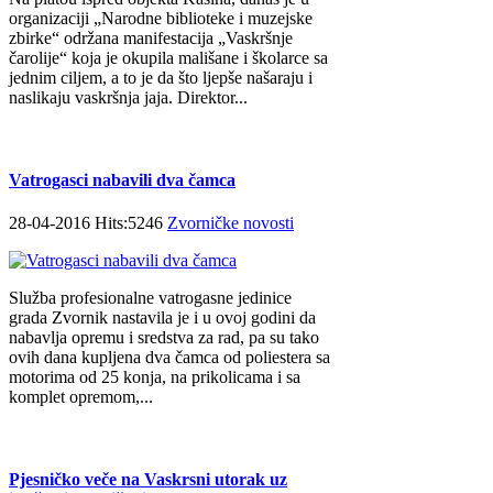
organizaciji „Narodne biblioteke i muzejske
zbirke“ održana manifestacija „Vaskršnje
čarolije“ koja je okupila mališane i školarce sa
jednim ciljem, a to je da što ljepše našaraju i
naslikaju vaskršnja jaja. Direktor...
Vatrogasci nabavili dva čamca
28-04-2016 Hits:5246
Zvorničke novosti
Služba profesionalne vatrogasne jedinice
grada Zvornik nastavila je i u ovoj godini da
nabavlja opremu i sredstva za rad, pa su tako
ovih dana kupljena dva čamca od poliestera sa
motorima od 25 konja, na prikolicama i sa
komplet opremom,...
Pjesničko veče na Vaskrsni utorak uz