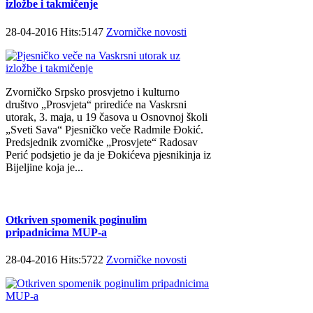
izložbe i takmičenje
28-04-2016 Hits:5147
Zvorničke novosti
Zvorničko Srpsko prosvjetno i kulturno
društvo „Prosvjeta“ prirediće na Vaskrsni
utorak, 3. maja, u 19 časova u Osnovnoj školi
„Sveti Sava“ Pjesničko veče Radmile Đokić.
Predsjednik zvorničke „Prosvjete“ Radosav
Perić podsjetio je da je Đokićeva pjesnikinja iz
Bijeljine koja je...
Otkriven spomenik poginulim
pripadnicima MUP-a
28-04-2016 Hits:5722
Zvorničke novosti