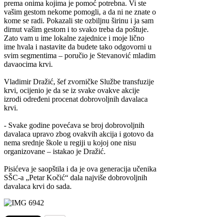
prema onima kojima je pomoć potrebna. Vi ste
vašim gestom nekome pomogli, a da ni ne znate o
kome se radi. Pokazali ste ozbiljnu širinu i ja sam
dirnut vašim gestom i to svako treba da poštuje.
Zato vam u ime lokalne zajednice i moje lično
ime hvala i nastavite da budete tako odgovorni u
svim segmentima – poručio je Stevanović mladim
davaocima krvi.
Vladimir Dražić, šef zvorničke Službe transfuzije
krvi, ocijenio je da se iz svake ovakve akcije
izrodi određeni procenat dobrovoljnih davalaca
krvi.
- Svake godine povećava se broj dobrovoljnih
davalaca upravo zbog ovakvih akcija i gotovo da
nema srednje škole u regiji u kojoj one nisu
organizovane – istakao je Dražić.
Pisićeva je saopštila i da je ova generacija učenika
SŠC-a „Petar Kočić“ dala najviše dobrovoljnih
davalaca krvi do sada.