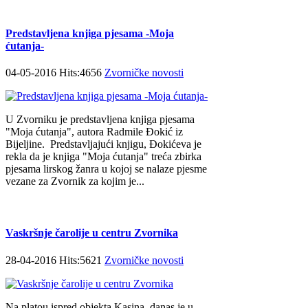
Predstavljena knjiga pjesama -Moja
ćutanja-
04-05-2016 Hits:4656
Zvorničke novosti
U Zvorniku je predstavljena knjiga pjesama
"Moja ćutanja", autora Radmile Đokić iz
Bijeljine. Predstavljajući knjigu, Đokićeva je
rekla da je knjiga "Moja ćutanja" treća zbirka
pjesama lirskog žanra u kojoj se nalaze pjesme
vezane za Zvornik za kojim je...
Vaskršnje čarolije u centru Zvornika
28-04-2016 Hits:5621
Zvorničke novosti
Na platou ispred objekta Kasina, danas je u