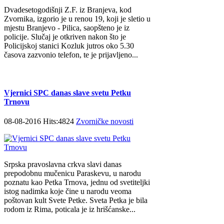
Dvadesetogodišnji Z.F. iz Branjeva, kod
Zvornika, izgorio je u renou 19, koji je sletio u
mjestu Branjevo - Pilica, saopšteno je iz
policije. Slučaj je otkriven nakon što je
Policijskoj stanici Kozluk jutros oko 5.30
časova zazvonio telefon, te je prijavljeno...
Vjernici SPC danas slave svetu Petku
Trnovu
08-08-2016 Hits:4824
Zvorničke novosti
Srpska pravoslavna crkva slavi danas
prepodobnu mučenicu Paraskevu, u narodu
poznatu kao Petka Trnova, jednu od svetiteljki
istog nadimka koje čine u narodu veoma
poštovan kult Svete Petke. Sveta Petka je bila
rodom iz Rima, poticala je iz hrišćanske...