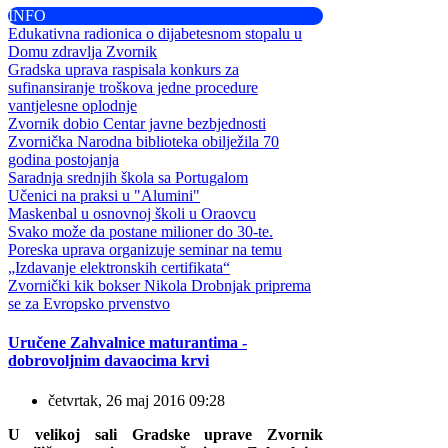
INFO
Edukativna radionica o dijabetesnom stopalu u
Domu zdravlja Zvornik
Gradska uprava raspisala konkurs za
sufinansiranje troškova jedne procedure
vantjelesne oplodnje
Zvornik dobio Centar javne bezbjednosti
Zvornička Narodna biblioteka obilježila 70
godina postojanja
Saradnja srednjih škola sa Portugalom
Učenici na praksi u "Alumini"
Maskenbal u osnovnoj školi u Oraovcu
Svako može da postane milioner do 30-te.
Poreska uprava organizuje seminar na temu
„Izdavanje elektronskih certifikata“
Zvornički kik bokser Nikola Drobnjak priprema
se za Evropsko prvenstvo
Uručene Zahvalnice maturantima -
dobrovoljnim davaocima krvi
četvrtak, 26 maj 2016 09:28
U velikoj sali Gradske uprave Zvornik