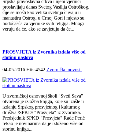
Srpska pravoslavna crkva i njeni vjernici
proslavljaju danas Svetog Vasilija Ostroškog,
čije se mošti kao velika svetinja čuvaju u
manastiru Ostrog, u Crnoj Gori i mjesto su
hodočašća za vjernike svih religija. Mnogi
veruju da će, ako se zavjetuju da će...
PROSVJETA iz Zvornika izdala više od
stotinu naslova
04-05-2016 Hits:4542
Zvorničke novosti
U zvorničkoj osnovnoj školi "Sveti Sava"
otvorena je izložba knjiga, koje su izašle u
izdanju Srpskog prosvjetnog i kulturnog
društva /SPKD/ "Prosvjeta" iz Zvornika.
Predsjednik SPKD "Prosvjeta" Rade Perić
rekao je novinarima da je izloženo više od
storinu knjiga,...