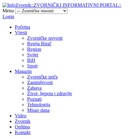
Menu
Login
Početna
Vijesti
Zvorničke novosti
Regija Birač
Region
Svijet
BiH
Sport
Magazin
Zvorničke priče
Zanimljivosti
Zabava
Život, ljepota i zdravlje
Poznati
Tehnologija
Misao dana
Video
Zvornik
Opština
Kontakt