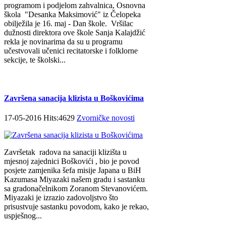
programom i podjelom zahvalnica, Osnovna
škola "Desanka Maksimović" iz Čelopeka
obilježila je 16. maj - Dan škole. Vršilac
dužnosti direktora ove škole Sanja Kalajdžić
rekla je novinarima da su u programu
učestvovali učenici recitatorske i folklorne
sekcije, te školski...
Završena sanacija klizista u Boškovićima
17-05-2016 Hits:4629
Zvorničke novosti
Završetak radova na sanaciji klizišta u
mjesnoj zajednici Boškovići , bio je povod
posjete zamjenika šefa misije Japana u BiH
Kazumasa Miyazaki našem gradu i sastanku
sa gradonačelnikom Zoranom Stevanovićem.
Miyazaki je izrazio zadovoljstvo što
prisustvuje sastanku povodom, kako je rekao,
uspješnog...