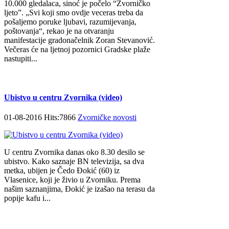
10.000 gledalaca, sinoć je počelo “Zvorničko
ljeto”. „Svi koji smo ovdje veceras treba da
pošaljemo poruke ljubavi, razumijevanja,
poštovanja“, rekao je na otvaranju
manifestacije gradonačelnik Zoran Stevanović.
Večeras će na ljetnoj pozornici Gradske plaže
nastupiti...
Ubistvo u centru Zvornika (video)
01-08-2016 Hits:7866
Zvorničke novosti
U centru Zvornika danas oko 8.30 desilo se
ubistvo. Kako saznaje BN televizija, sa dva
metka, ubijen je Čedo Đokić (60) iz
Vlasenice, koji je živio u Zvorniku. Prema
našim saznanjima, Đokić je izašao na terasu da
popije kafu i...