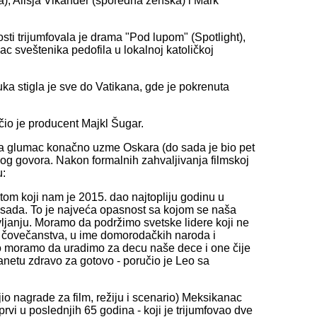
), Alisja Vikander (sporedna ženska) i Mark
losti trijumfovala je drama "Pod lupom" (Spotlight),
nac sveštenika pedofila u lokalnoj katoličkoj
uka stigla je sve do Vatikana, gde je pokrenuta
učio je producent Majkl Šugar.
 da glumac konačno uzme Oskara (do sada je bio pet
svog govora. Nakon formalnih zahvaljivanja filmskoj
u:
etom koji nam je 2015. dao najtopliju godinu u
e sada. To je najveća opasnost sa kojom se naša
janju. Moramo da podržimo svetske lidere koji ne
og čovečanstva, u ime domorodačkih naroda i
 To moramo da uradimo za decu naše dece i one čije
anetu zdravo za gotovo - poručio je Leo sa
io nagrade za film, režiju i scenario) Meksikanac
 i prvi u poslednjih 65 godina - koji je trijumfovao dve