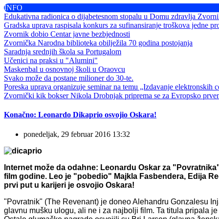
INFO
Edukativna radionica o dijabetesnom stopalu u Domu zdravlja Zvorn
Gradska uprava raspisala konkurs za sufinansiranje troškova jedne pr
Zvornik dobio Centar javne bezbjednosti
Zvornička Narodna biblioteka obilježila 70 godina postojanja
Saradnja srednjih škola sa Portugalom
Učenici na praksi u "Alumini"
Maskenbal u osnovnoj školi u Oraovcu
Svako može da postane milioner do 30-te.
Poreska uprava organizuje seminar na temu „Izdavanje elektronskih ce
Zvornički kik bokser Nikola Drobnjak priprema se za Evropsko prve
Konačno: Leonardo Dikaprio osvojio Oskara!
ponedeljak, 29 februar 2016 13:32
Internet može da odahne: Leonardu Oskar za "Povratnika", In
film godine.
Leo je "pobedio" Majkla Fasbendera, Edija R
prvi put u karijeri je osvojio Oskara!
"Povratnik" (The Revenant) je doneo Alehandru Gonzalesu Injar
glavnu mušku ulogu, ali ne i za najbolji film. Ta titula pripala 