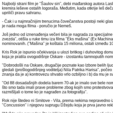
Najbolji strani film je "Šaulov sin", debi mađarskog autora L
kremira leševe ostalih logoraša. Međutim, kada otkrije leš de
upriliči pravu sahranu.
- Čak i u najmračnijim trenucima čovečanstva postoji neki g
je nada moga filma - poručio je Nemeš.
Još jedno od iznenađenja večeri bila je nagrada za specijalne
zvezda", otišla u ruke timu iza filma "Eks mašina" (Ex Machina)
nominovanih. ("Mašina" je koštala 15 miliona, ostali između 10
Kris Rok je ispunio očekivanja u ulozi britkog i duhovitog dom
koja je pratila ovogodišnje Oskare - izostanku tamnoputih nom
"Dobrodošli na Oskare, drugačije poznate kao Izbore belih lju
gledali (prošlogodišnjeg voditelja) Nila Patrika Harisa", poče
znanja da je a) kontrovezu shvatio vrlo ozbiljno i b) da mu je
"Od 88 dosadašnjih dodela barem 70-ak je imalo sve bele nomi
što smo tada imali prave probleme zbog kojih smo protestvovali
razmišljali o tome ko je nagrađen za fotografiju".
Rok nije štedeo ni Smitove - Vila, prema nekima nepravedno iz
"Concussion" i njegovu suprugu Džejdu koja je prva javno rekl