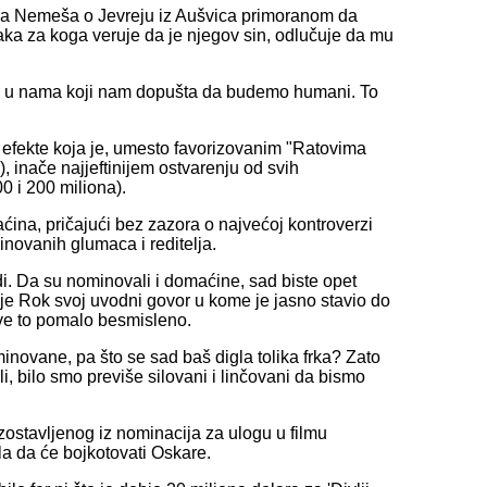
asla Nemeša o Jevreju iz Aušvica primoranom da
čaka za koga veruje da je njegov sin, odlučuje da mu
las u nama koji nam dopušta da budemo humani. To
 efekte koja je, umesto favorizovanim "Ratovima
, inače najjeftinijem ostvarenju od svih
0 i 200 miliona).
aćina, pričajući bez zazora o najvećoj kontroverzi
inovanih glumaca i reditelja.
di. Da su nominovali i domaćine, sad biste opet
o je Rok svoj uvodni govor u kome je jasno stavio do
 sve to pomalo besmisleno.
novane, pa što se sad baš digla tolika frka? Zato
, bilo smo previše silovani i linčovani da bismo
ostavljenog iz nominacija za ulogu u filmu
a da će bojkotovati Oskare.