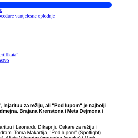
ik
ocedure vantjelesne oplodnje
rtifikata“
nstvo
jarituu za režiju, ali "Pod lupom" je najbolji
edmejna, Brajana Krenstona i Meta Dejmona i
ituu i Leonardu Dikapriju Oskare za režiju i
je drami Toma Makartija, "Pod lupom" (Spotlight).