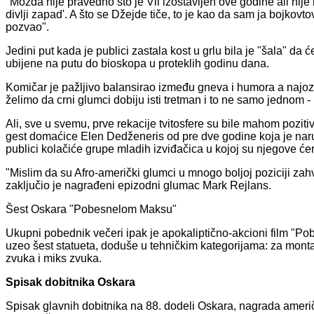
"Možda nije pravedno što je Vil izostavljen ove godine ali nije bi
divlji zapad'. A što se Džejde tiče, to je kao da sam ja bojkovt
pozvao".
Jedini put kada je publici zastala kost u grlu bila je "šala" d
ubijene na putu do bioskopa u proteklih godinu dana.
Komičar je pažljivo balansirao između gneva i humora a najozb
želimo da crni glumci dobiju isti tretman i to ne samo jednom
Ali, sve u svemu, prve rekacije tvitosfere su bile mahom poziti
gest domaćice Elen Dedženeris od pre dve godine koja je naru
publici kolačiće grupe mladih izviđačica u kojoj su njegove ćer
"Mislim da su Afro-američki glumci u mnogo boljoj poziciji zah
zaključio je nagrađeni epizodni glumac Mark Rejlans.
Šest Oskara "Pobesnelom Maksu"
Ukupni pobednik večeri ipak je apokaliptično-akcioni film "Po
uzeo šest statueta, doduše u tehničkim kategorijama: za monta
zvuka i miks zvuka.
Spisak dobitnika Oskara
Spisak glavnih dobitnika na 88. dodeli Oskara, nagrada ameri