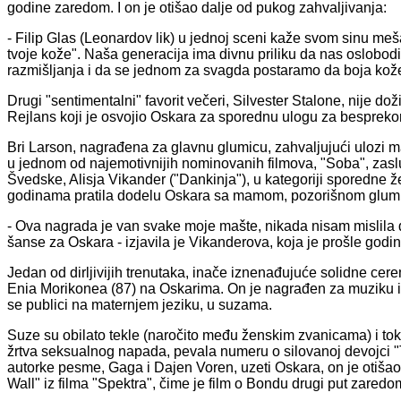
godine zaredom. I on je otišao dalje od pukog zahvaljivanja:
- Filip Glas (Leonardov lik) u jednoj sceni kaže svom sinu me
tvoje kože". Naša generacija ima divnu priliku da nas oslobod
razmišljanja i da se jednom za svagda postaramo da boja kože
Drugi "sentimentalni" favorit večeri, Silvester Stalone, nije 
Rejlans koji je osvojio Oskara za sporednu ulogu za besprek
Bri Larson, nagrađena za glavnu glumicu, zahvaljujući ulozi 
u jednom od najemotivnijih nominovanih filmova, "Soba", zasluž
Švedske, Alisja Vikander ("Dankinja"), u kategoriji sporedne že
godinama pratila dodelu Oskara sa mamom, pozorišnom glum
- Ova nagrada je van svake moje mašte, nikada nisam mislila 
šanse za Oskara - izjavila je Vikanderova, koja je prošle godin
Jedan od dirljivijih trenutaka, inače iznenađujuće solidne cerem
Enia Morikonea (87) na Oskarima. On je nagrađen za muziku iz
se publici na maternjem jeziku, u suzama.
Suze su obilato tekle (naročito među ženskim zvanicama) i to
žrtva seksualnog napada, pevala numeru o silovanoj devojci "T
autorke pesme, Gaga i Dajen Voren, uzeti Oskara, on je otiš
Wall" iz filma "Spektra", čime je film o Bondu drugi put zaredom