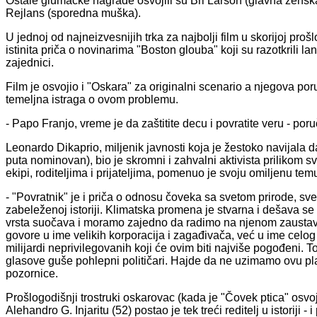
Ostale glumačke nagrade osvojili su Bri Larson (glavna ženska
Rejlans (sporedna muška).
U jednoj od najneizvesnijih trka za najbolji film u skorijoj proš
istinita priča o novinarima "Boston glouba" koji su razotkrili la
zajednici.
Film je osvojio i "Oskara" za originalni scenario a njegova por
temeljna istraga o ovom problemu.
- Papo Franjo, vreme je da zaštitite decu i povratite veru - por
Leonardo Dikaprio, miljenik javnosti koja je žestoko navijala
puta nominovan), bio je skromni i zahvalni aktivista prilikom 
ekipi, roditeljima i prijateljima, pomenuo je svoju omiljenu tem
- "Povratnik" je i priča o odnosu čoveka sa svetom prirode, sv
zabeleženoj istoriji. Klimatska promena je stvarna i dešava s
vrsta suočava i moramo zajedno da radimo na njenom zaustavl
govore u ime velikih korporacija i zagađivača, već u ime cel
milijardi neprivilegovanih koji će ovim biti najviše pogođeni.
glasove guše pohlepni političari. Hajde da ne uzimamo ovu pl
pozornice.
Prošlogodišnji trostruki oskarovac (kada je "Čovek ptica" osvoj
Alehandro G. Injaritu (52) postao je tek treći reditelj u istoriji -