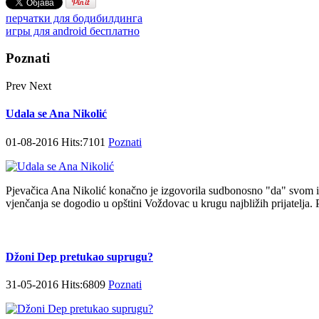
перчатки для бодибилдинга
игры для android бесплатно
Poznati
Prev
Next
Udala se Ana Nikolić
01-08-2016 Hits:7101
Poznati
Pjevačica Ana Nikolić konačno je izgovorila sudbonosno "da" svom i
vjenčanja se dogodio u opštini Voždovac u krugu najbližih prijatelja. Pa
Džoni Dep pretukao suprugu?
31-05-2016 Hits:6809
Poznati