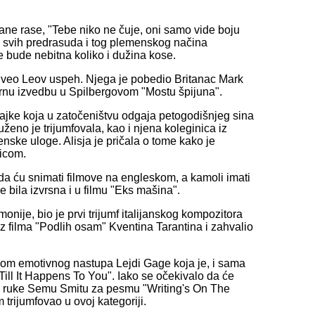
šane rase, "Tebe niko ne čuje, oni samo vide boju
i svih predrasuda i tog plemenskog načina
 bude nebitna koliko i dužina kose.
doživeo Leov uspeh. Njega je pobedio Britanac Mark
ornu izvedbu u Spilbergovom "Mostu špijuna".
majke koja u zatočeništvu odgaja petogodišnjeg sina
eno je trijumfovala, kao i njena koleginica iz
nske uloge. Alisja je pričala o tome kako je
icom.
da ću snimati filmove na engleskom, a kamoli imati
e bila izvrsna i u filmu "Eks mašina".
onije, bio je prvi trijumf italijanskog kompozitora
 filma "Podlih osam" Kventina Tarantina i zahvalio
kom emotivnog nastupa Lejdi Gage koja je, i sama
ill It Happens To You". Iako se očekivalo da će
ao ruke Semu Smitu za pesmu "Writing's On The
 trijumfovao u ovoj kategoriji.