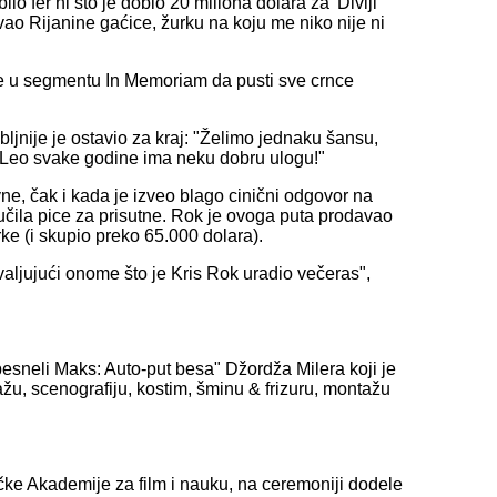
lo fer ni što je dobio 20 miliona dolara za 'Divlji
ovao Rijanine gaćice, žurku na koju me niko nije ni
a će u segmentu In Memoriam da pusti sve crnce
ljnije je ostavio za kraj: "Želimo jednaku šansu,
 - Leo svake godine ima neku dobru ulogu!"
vne, čak i kada je izveo blago cinični odgovor na
čila pice za prisutne. Rok je ovoga puta prodavao
ke (i skupio preko 65.000 dolara).
valjujući onome što je Kris Rok uradio večeras",
besneli Maks: Auto-put besa" Džordža Milera koji je
žu, scenografiju, kostim, šminu & frizuru, montažu
čke Akademije za film i nauku, na ceremoniji dodele