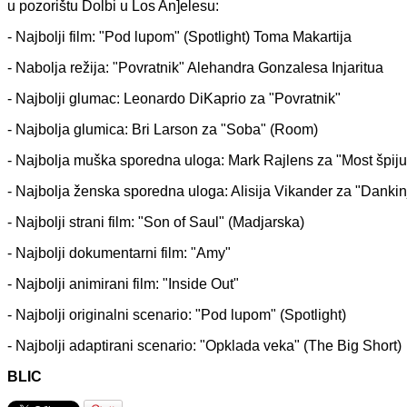
u pozorištu Dolbi u Los An]elesu:
- Najbolji film: "Pod lupom" (Spotlight) Toma Makartija
- Nabolja režija: "Povratnik" Alehandra Gonzalesa Injaritua
- Najbolji glumac: Leonardo DiKaprio za "Povratnik"
- Najbolja glumica: Bri Larson za "Soba" (Room)
- Najbolja muška sporedna uloga: Mark Rajlens za "Most špiju
- Najbolja ženska sporedna uloga: Alisija Vikander za "Dankin
- Najbolji strani film: "Son of Saul" (Madjarska)
- Najbolji dokumentarni film: "Amy"
- Najbolji animirani film: "Inside Out"
- Najbolji originalni scenario: "Pod lupom" (Spotlight)
- Najbolji adaptirani scenario: "Opklada veka" (The Big Short)
BLIC