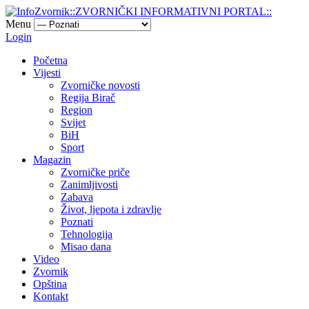
Menu
Login
Početna
Vijesti
Zvorničke novosti
Regija Birač
Region
Svijet
BiH
Sport
Magazin
Zvorničke priče
Zanimljivosti
Zabava
Život, ljepota i zdravlje
Poznati
Tehnologija
Misao dana
Video
Zvornik
Opština
Kontakt