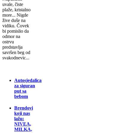
uvale, čiste
plaže, kristalno
more... Nigde
žive duše na
vidiku. Čovek
bi pomislio da
odmor na
ostrvu
predstavlja
savršen beg od
svakodnevic...
Autosjedalica
za siguran
put sa
bebom
Brendovi
koji nas
lažu:
NIVEA,
MILKA,