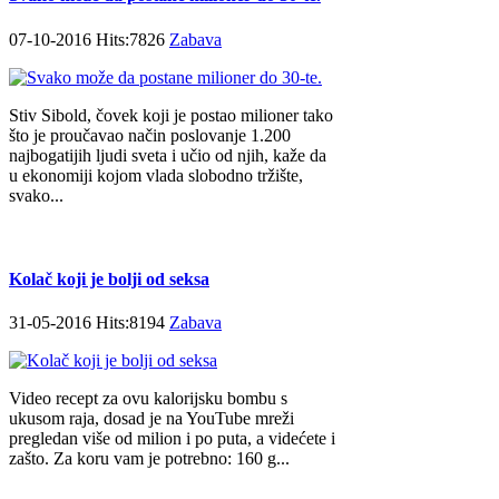
07-10-2016 Hits:7826
Zabava
Stiv Sibold, čovek koji je postao milioner tako
što je proučavao način poslovanje 1.200
najbogatijih ljudi sveta i učio od njih, kaže da
u ekonomiji kojom vlada slobodno tržište,
svako...
Kolač koji je bolji od seksa
31-05-2016 Hits:8194
Zabava
Video recept za ovu kalorijsku bombu s
ukusom raja, dosad je na YouTube mreži
pregledan više od milion i po puta, a videćete i
zašto. Za koru vam je potrebno: 160 g...