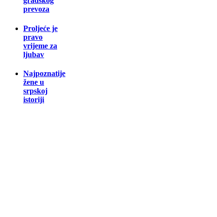
gradskog
prevoza
Proljeće je
pravo
vrijeme za
ljubav
Najpoznatije
žene u
srpskoj
istoriji