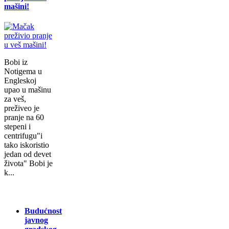
mašini!
Bobi iz
Notigema u
Engleskoj
upao u mašinu
za veš,
preživeo je
pranje na 60
stepeni i
centrifugu"i
tako iskoristio
jedan od devet
života" Bobi je
k...
Budućnost
javnog