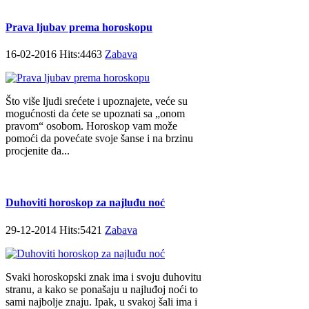
Prava ljubav prema horoskopu
16-02-2016 Hits:4463
Zabava
Što više ljudi srećete i upoznajete, veće su
mogućnosti da ćete se upoznati sa „onom
pravom“ osobom. Horoskop vam može
pomoći da povećate svoje šanse i na brzinu
procjenite da...
Duhoviti horoskop za najluđu noć
29-12-2014 Hits:5421
Zabava
Svaki horoskopski znak ima i svoju duhovitu
stranu, a kako se ponašaju u najluđoj noći to
sami najbolje znaju. Ipak, u svakoj šali ima i