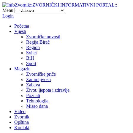
Menu
Login
Početna
Vijesti
Zvorničke novosti
Regija Birač
Region
Svijet
BiH
Sport
Magazin
Zvorničke priče
Zanimljivosti
Zabava
Život, ljepota i zdravlje
Poznati
Tehnologija
Misao dana
Video
Zvornik
Opština
Kontakt