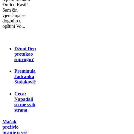
Đuriću Rasti!
Sam čin
vjenčanja se
dogodio u
opštini Vo...
Džoni Dep
pretukao
suprugu?
Preminula
Jadranka
Stojaković
Ceca:
Napadali
su me svih
strana
Mačak
preživio
pranje u veš