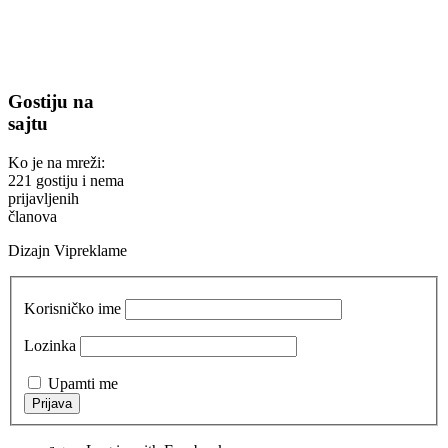
Gostiju na
sajtu
Ko je na mreži:
221 gostiju i nema
prijavljenih
članova
Dizajn Vipreklame
Korisničko ime
Lozinka
Upamti me