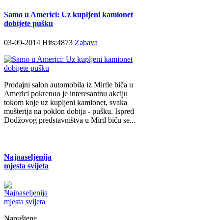
Samo u Americi: Uz kupljeni kamionet
dobijete pušku
03-09-2014 Hits:4873
Zabava
Prodajni salon automobila iz Mirtle biča u
Americi pokrenuo je interesantnu akciju
tokom koje uz kupljeni kamionet, svaka
mušterija na poklon dobija - pušku. Ispred
Dodžovog predstavništva u Mirtl biču se...
Najnaseljenija
mjesta svijeta
Napuštene