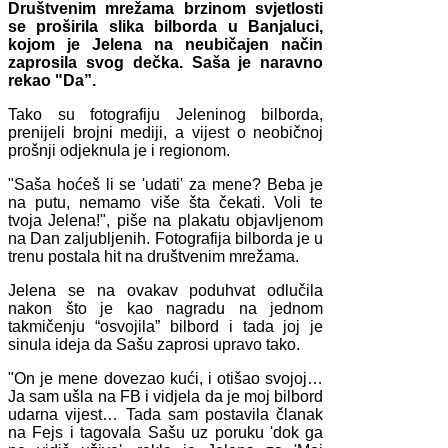
Društvenim mrežama brzinom svjetlosti
se proširila slika bilborda u Banjaluci,
kojom je Jelena na neubičajen način
zaprosila svog dečka. Saša je naravno
rekao "Da”.
Tako su fotografiju Jeleninog bilborda,
prenijeli brojni mediji, a vijest o neobičnoj
prošnji odjeknula je i regionom.
"Saša hoćeš li se 'udati' za mene? Beba je
na putu, nemamo više šta čekati. Voli te
tvoja Jelena!", piše na plakatu objavljenom
na Dan zaljubljenih. Fotografija bilborda je u
trenu postala hit na društvenim mrežama.
Jelena se na ovakav poduhvat odlučila
nakon što je kao nagradu na jednom
takmičenju “osvojila” bilbord i tada joj je
sinula ideja da Sašu zaprosi upravo tako.
"On je mene dovezao kući, i otišao svojoj…
Ja sam ušla na FB i vidjela da je moj bilbord
udarna vijest… Tada sam postavila članak
na Fejs i tagovala Sašu uz poruku 'dok ga