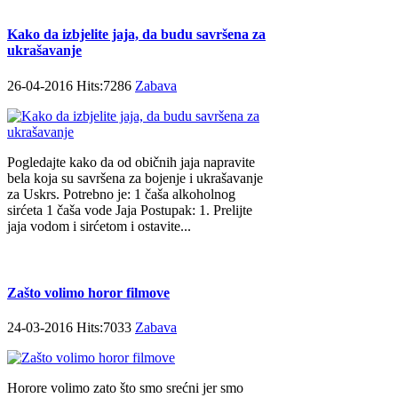
Kako da izbjelite jaja, da budu savršena za
ukrašavanje
26-04-2016 Hits:7286
Zabava
Pogledajte kako da od običnih jaja napravite
bela koja su savršena za bojenje i ukrašavanje
za Uskrs. Potrebno je: 1 čaša alkoholnog
sirćeta 1 čaša vode Jaja Postupak: 1. Prelijte
jaja vodom i sirćetom i ostavite...
Zašto volimo horor filmove
24-03-2016 Hits:7033
Zabava
Horore volimo zato što smo srećni jer smo