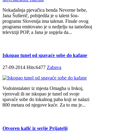
Nekadašnja pjevačica benda Neverne bebe,
Jana Šušterič, pobijedila je u talent šou-
programu Slovenija ima talenat. Finale ovog
programa emitovano je u nedjelju na tamošnoj
televiziji POP, a Jana je uspjela da...
Iskopao tunel od spavaće sobe do kafane
27-09-2014 Hits:6477
Zabava
Vodoinstalater iz mjesta Omagha u Irskoj,
vjerovali ili ne iskopao je tunel od svoje
spavaće sobe do lokalnog paba koji se nalazi
800 metara od njegove kuće. Za to mu je...
Otvoren kafić iz serije Prijatelji