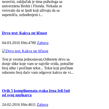
nesrećni, zaključak je tima psihologa sa
univerziteta Berkli i Florida. Nekada se
verovalo da se ljudi koji uživaju da sa
napetošću, uzbuđenjem i...
Drvo test: Kakva ste ličnost
04-03-2016 Hits:4780
Zabava
Test je veoma jednostavan.Odberete drvo sa
donje slike koje vam se najviše sviđa, potražite
broj slike i pročitate tekst... Tekst koji pročitate
odnosno broj daće vam odgovor kakva ste vi...
Ovih 5 komplimenata svaka žena želi čuti
od svog muškarca
24-02-2016 Hits:4611
Zabava