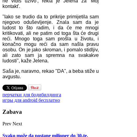
ne vidiš uživo', rekla je Jelena za 'Moj
kontakt'.
"Iako se trudio da to prikrije primijetila sam
njegovo oduševljenje. Znala sam da je
ludost to što radim, i da će me mnogi
kritikovati, ali ne patim od toga šta će drugi
reći. Mnogo toga sam prošla u životu, i
konačno mogu reći da sam našla pravu
osobu. On je jako skroman, i pomalo stidljiv,
ali zato sam ja spremna na svakakve
ludosti", kaže Jelena.
Saša je, naravno, rekao "DA", a beba stiže u
avgustu.
перчатки для бодибилдинга
игры для android бесплатно
Zabava
Prev
Next
Svako može da postane milioner do 30-te.