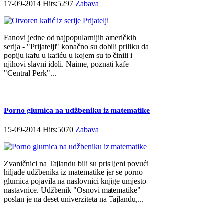
17-09-2014 Hits:5297
Zabava
Fanovi jedne od najpopularnijih američkih
serija - "Prijatelji" konačno su dobili priliku da
popiju kafu u kafiću u kojem su to činili i
njihovi slavni idoli. Naime, poznati kafe
"Central Perk"...
Porno glumica na udžbeniku iz matematike
15-09-2014 Hits:5070
Zabava
Zvaničnici na Tajlandu bili su prisiljeni povući
hiljade udžbenika iz matematike jer se porno
glumica pojavila na naslovnici knjige umjesto
nastavnice. Udžbenik "Osnovi matematike"
poslan je na deset univerziteta na Tajlandu,...