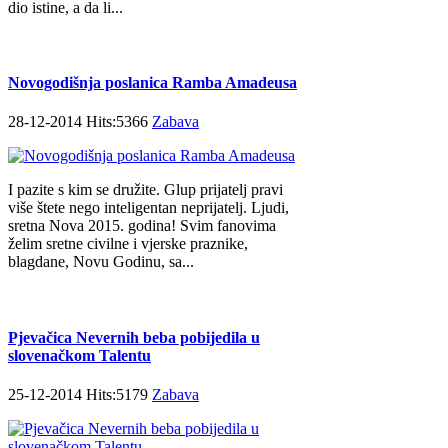
dio istine, a da li...
Novogodišnja poslanica Ramba Amadeusa
28-12-2014 Hits:5366
Zabava
I pazite s kim se družite. Glup prijatelj pravi
više štete nego inteligentan neprijatelj. Ljudi,
sretna Nova 2015. godina! Svim fanovima
želim sretne civilne i vjerske praznike,
blagdane, Novu Godinu, sa...
Pjevačica Nevernih beba pobijedila u
slovenačkom Talentu
25-12-2014 Hits:5179
Zabava