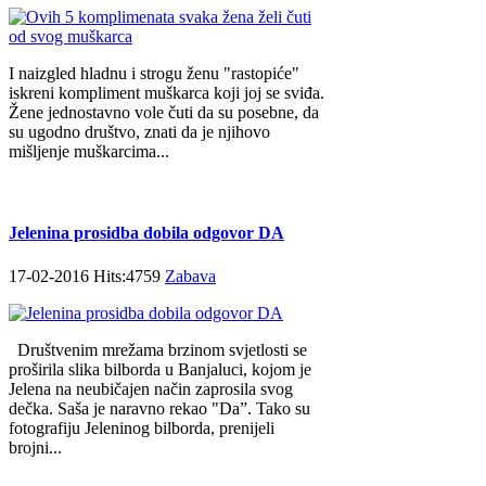
I naizgled hladnu i strogu ženu "rastopiće"
iskreni kompliment muškarca koji joj se sviđa.
Žene jednostavno vole čuti da su posebne, da
su ugodno društvo, znati da je njihovo
mišljenje muškarcima...
Jelenina prosidba dobila odgovor DA
17-02-2016 Hits:4759
Zabava
Društvenim mrežama brzinom svjetlosti se
proširila slika bilborda u Banjaluci, kojom je
Jelena na neubičajen način zaprosila svog
dečka. Saša je naravno rekao "Da”. Tako su
fotografiju Jeleninog bilborda, prenijeli
brojni...