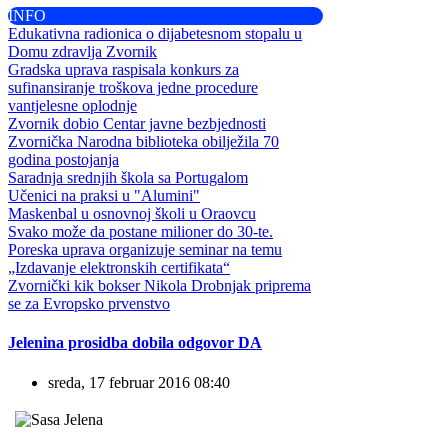
INFO
Edukativna radionica o dijabetesnom stopalu u
Domu zdravlja Zvornik
Gradska uprava raspisala konkurs za
sufinansiranje troškova jedne procedure
vantjelesne oplodnje
Zvornik dobio Centar javne bezbjednosti
Zvornička Narodna biblioteka obilježila 70
godina postojanja
Saradnja srednjih škola sa Portugalom
Učenici na praksi u "Alumini"
Maskenbal u osnovnoj školi u Oraovcu
Svako može da postane milioner do 30-te.
Poreska uprava organizuje seminar na temu
„Izdavanje elektronskih certifikata“
Zvornički kik bokser Nikola Drobnjak priprema
se za Evropsko prvenstvo
Jelenina prosidba dobila odgovor DA
sreda, 17 februar 2016 08:40