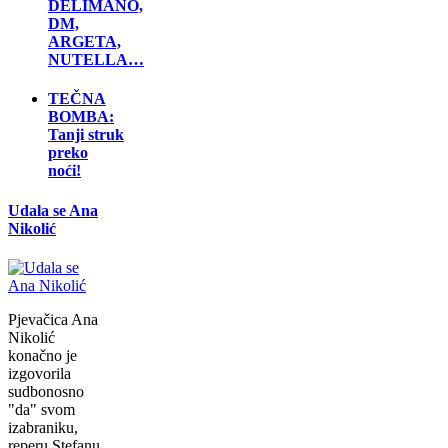
DELIMANO,
DM,
ARGETA,
NUTELLA…
TEČNA
BOMBA:
Tanji struk
preko
noći!
Udala se Ana
Nikolić
Pjevačica Ana
Nikolić
konačno je
izgovorila
sudbonosno
"da" svom
izabraniku,
reperu Stefanu