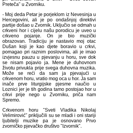
Preteča" u Zvorniku.
- Moj deda Petar je porjeklom iz Nevesinja u
Hercegovini, ali je po ondašnjoj direktivi
partije došao u Zvornik. Uključio se odmah u
crkveni hor i cijelu našu porodicu je uveo u
crkveno pojanje. On je bio muzički
obrazovan. Tradiciju je nastavio moj otac
Dušan koji je kao djete boravio u crkvi,
pomagao pri raznim poslovima, ali je imao
izvjesnu pauzu u pjevanju u horu, sve dok
se nisam pojavio ja. Mene je duhovnom
životu privukla prije svega duhovna muzika.
Može se reći da sam ja pjevajući u
crkvenom horu, vratio mog oca u hor. Ja sam
inače prve liturgijske pjesme naučio u
Loznici jer je tih godina tamo postojao hor u
crkvi prije nego u Zvorniku, priča nam
Spremo.
Crkvenom horu "Sveti Vladika Nikolaj
Velimirović" priključili su se mladi i oni stariji
ljubitelji muzike pa je osnovano Prvo
zvorničko pjevačko društvo "Izvornik".