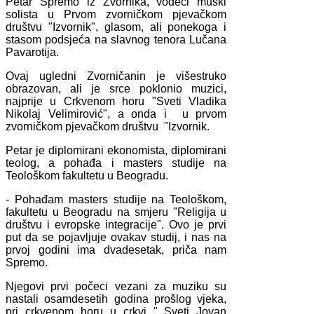
Petar Spremo iz Zvornika, vodeći muški
solista u Prvom zvorničkom pjevačkom
društvu "Izvornik", glasom, ali ponekoga i
stasom podsjeća na slavnog tenora Lučana
Pavarotija.
Ovaj ugledni Zvorničanin je višestruko
obrazovan, ali je srce poklonio muzici,
najprije u Crkvenom horu "Sveti Vladika
Nikolaj Velimirović", a onda i u prvom
zvorničkom pjevačkom društvu "Izvornik.
Petar je diplomirani ekonomista, diplomirani
teolog, a pohađa i masters studije na
Teološkom fakultetu u Beogradu.
- Pohađam masters studije na Teološkom,
fakultetu u Beogradu na smjeru "Religija u
društvu i evropske integracije". Ovo je prvi
put da se pojavljuje ovakav studij, i nas na
prvoj godini ima dvadesetak, priča nam
Spremo.
Njegovi prvi počeci vezani za muziku su
nastali osamdesetih godina prošlog vjeka,
pri crkvenom horu u crkvi " Sveti Jovan