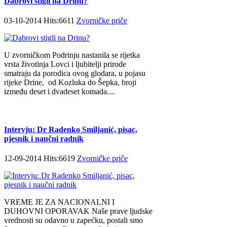
Dabrovi stigli na Drinu?
03-10-2014 Hits:6611
Zvorničke priče
U zvorničkom Podrinju nastanila se rijetka
vrsta životinja Lovci i ljubitelji prirode
smatraju da porodica ovog glodara, u pojasu
rijeke Drine, od Kozluka do Šepka, broji
između deset i dvadeset komada....
Intervju: Dr Radenko Smiljanić, pisac,
pjesnik i naučni radnik
12-09-2014 Hits:6619
Zvorničke priče
VREME JE ZA NACIONALNI I
DUHOVNI OPORAVAK Naše prave ljudske
vrednosti su odavno u zapećku, postali smo