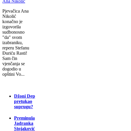
Pjevačica Ana
Nikolić
konačno je
izgovorila
sudbonosno
"da" svom
izabraniku,
reperu Stefanu
Đuriću Rasti!
Sam čin
vjenčanja se
dogodio u
opštini Vo...
Džoni Dep
pretukao
suprugu?
Preminula
Jadranka
Stojaković