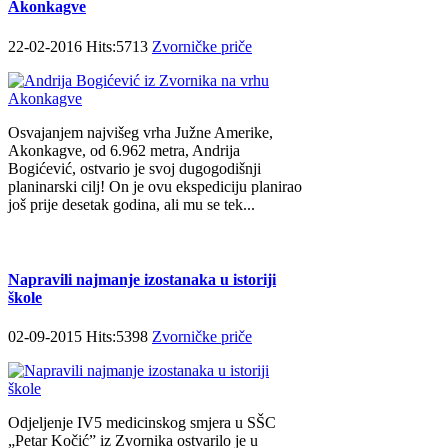
Akonkagve
22-02-2016 Hits:5713
Zvorničke priče
Osvajanjem najvišeg vrha Južne Amerike,
Akonkagve, od 6.962 metra, Andrija
Bogićević, ostvario je svoj dugogodišnji
planinarski cilj! On je ovu ekspediciju planirao
još prije desetak godina, ali mu se tek...
Napravili najmanje izostanaka u istoriji
škole
02-09-2015 Hits:5398
Zvorničke priče
Odjeljenje IV5 medicinskog smjera u SŠC
„Petar Kočić” iz Zvornika ostvarilo je u