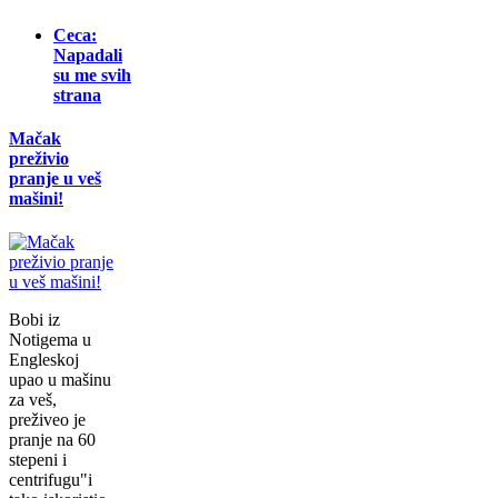
Ceca:
Napadali
su me svih
strana
Mačak
preživio
pranje u veš
mašini!
Bobi iz
Notigema u
Engleskoj
upao u mašinu
za veš,
preživeo je
pranje na 60
stepeni i
centrifugu"i