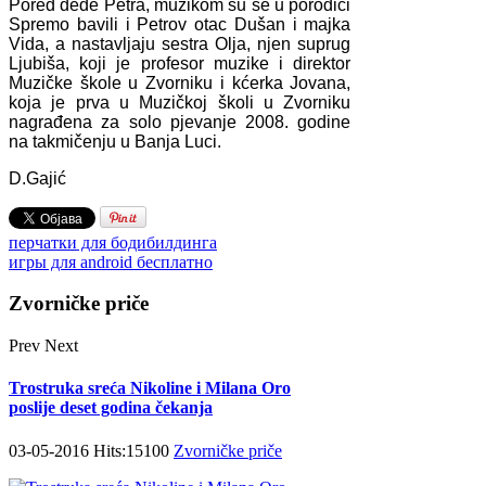
Pored dede Petra, muzikom su se u porodici
Spremo bavili i Petrov otac Dušan i majka
Vida, a nastavljaju sestra Olja, njen suprug
Ljubiša, koji je profesor muzike i direktor
Muzičke škole u Zvorniku i kćerka Jovana,
koja je prva u Muzičkoj školi u Zvorniku
nagrađena za solo pjevanje 2008. godine
na takmičenju u Banja Luci.
D.Gajić
перчатки для бодибилдинга
игры для android бесплатно
Zvorničke priče
Prev
Next
Trostruka sreća Nikoline i Milana Oro
poslije deset godina čekanja
03-05-2016 Hits:15100
Zvorničke priče