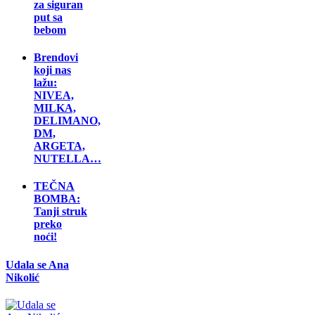
za siguran
put sa
bebom
Brendovi
koji nas
lažu:
NIVEA,
MILKA,
DELIMANO,
DM,
ARGETA,
NUTELLA…
TEČNA
BOMBA:
Tanji struk
preko
noći!
Udala se Ana
Nikolić