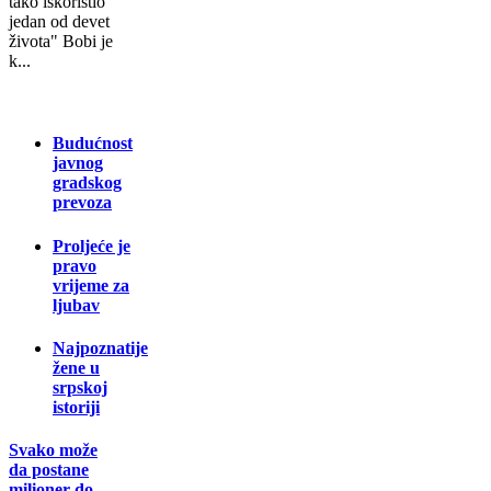
tako iskoristio
jedan od devet
života" Bobi je
k...
Budućnost
javnog
gradskog
prevoza
Proljeće je
pravo
vrijeme za
ljubav
Najpoznatije
žene u
srpskoj
istoriji
Svako može
da postane
milioner do