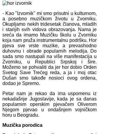
- Kao "Izvornik" mi smo prisutni u kulturnom,
a posebno muzičkom životu u Zvorniku.
Okupljamo nekih tridesetak članova, mladih
i starijih svih vidova obrazovanja. Nama je
sreća da imamo Muzičku školu u Zvorniku
koja nam pruža instrumentalnu podršku. Hor
pjeva sve vrste muzike, a prevashodno
duhovnu i obrade popularnih melodija. Do
sada smo nastupali na više manifestacija u
Zvorniku, u Republici Srpskoj i šire.
Možemo se pohvaliti da jer hor dobio Orden
Svetog Save Trećeg reda, a ja i moj otac
Dušan smo takođe nosioci ovog ordena,
dodao je Spremo.
Petar nam je rekao da ima uspomenu iz
nekadašnje Jugoslavije, kada je sa danas
popularnim operskim pjevačem Oliverom
Njegom pjevao u ondašnjem vojničkom
horu u Beogradu.
Muzička porodica