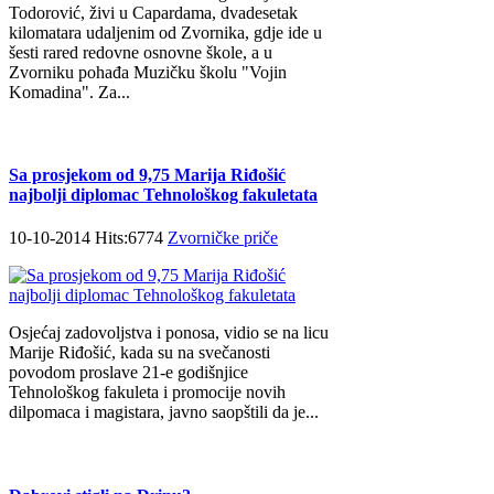
Todorović, živi u Capardama, dvadesetak
kilomatara udaljenim od Zvornika, gdje ide u
šesti rared redovne osnovne škole, a u
Zvorniku pohađa Muzičku školu "Vojin
Komadina". Za...
Sa prosjekom od 9,75 Marija Riđošić
najbolji diplomac Tehnološkog fakuletata
10-10-2014 Hits:6774
Zvorničke priče
Osjećaj zadovoljstva i ponosa, vidio se na licu
Marije Riđošić, kada su na svečanosti
povodom proslave 21-e godišnjice
Tehnološkog fakuleta i promocije novih
dilpomaca i magistara, javno saopštili da je...