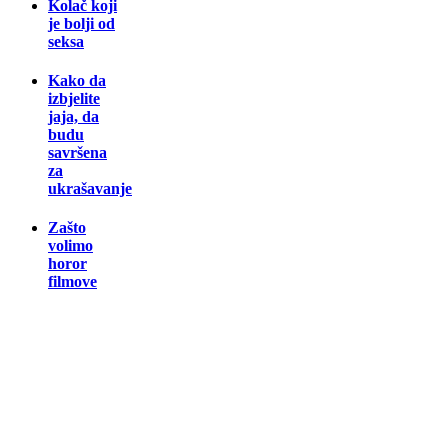
Kolač koji
je bolji od
seksa
Kako da
izbjelite
jaja, da
budu
savršena
za
ukrašavanje
Zašto
volimo
horor
filmove