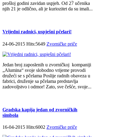
prošloj godini zavidan uspjeh. Od 27 učenika
njih 21 je odlično, ali je kuriozitet da su imali...
Vrijedni radnici, uspješni pčelari!
24-06-2015 Hits:5649
Zvorničke priče
Jedan broj zaposlenih u zvorničkoj kompaniji
„Alumina“ svoje slobodno vrijeme provodi
družeći se s pčelama Poslije radnih obaveza u
fabrici, druženje sa pčelama predstavlja
zadovoljstvo i odmor! Zato, sve češće, svoje...
Gradska kapija jedan od zvorničkih
simbola
16-04-2015 Hits:6002
Zvorničke priče