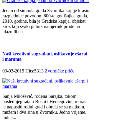
Jedan od simbola grada Zvornika koji je krasio
razglednice povodom 600-te godišnjice grada,
2010. godine, bila je Gradska kapija, objekat
kroz koji svaki putnik namjernik prođe na
ulazu ili na...
Naši kreativni sugrađani, oslikavnje ešarpi
i marama
03-03-2015 Hits:5313
Zvorničke priče
Sanja Milošević, rođena Sarajka, tokom
poslednjeg rata u Bosni i Hercegovini, morala
je napustiti rodni grad i obrela se sa majkom,
mužem i dva sina u Zvorniku. Jedno vrijeme,
radila...