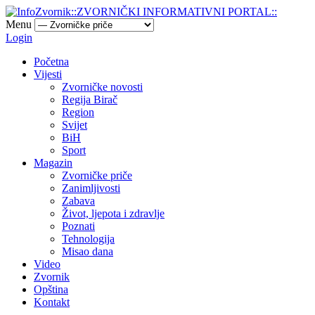
Menu
Login
Početna
Vijesti
Zvorničke novosti
Regija Birač
Region
Svijet
BiH
Sport
Magazin
Zvorničke priče
Zanimljivosti
Zabava
Život, ljepota i zdravlje
Poznati
Tehnologija
Misao dana
Video
Zvornik
Opština
Kontakt