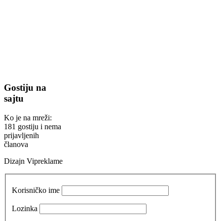
Gostiju na
sajtu
Ko je na mreži:
181 gostiju i nema
prijavljenih
članova
Dizajn Vipreklame
Korisničko ime
Lozinka