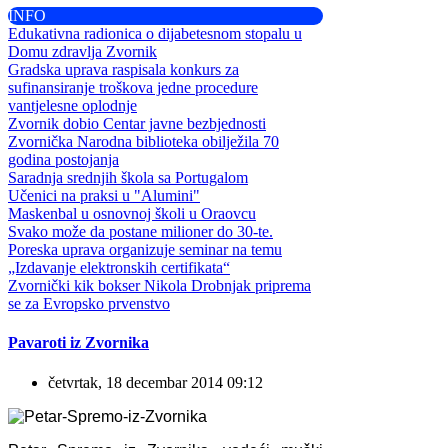
INFO
Edukativna radionica o dijabetesnom stopalu u
Domu zdravlja Zvornik
Gradska uprava raspisala konkurs za
sufinansiranje troškova jedne procedure
vantjelesne oplodnje
Zvornik dobio Centar javne bezbjednosti
Zvornička Narodna biblioteka obilježila 70
godina postojanja
Saradnja srednjih škola sa Portugalom
Učenici na praksi u "Alumini"
Maskenbal u osnovnoj školi u Oraovcu
Svako može da postane milioner do 30-te.
Poreska uprava organizuje seminar na temu
„Izdavanje elektronskih certifikata“
Zvornički kik bokser Nikola Drobnjak priprema
se za Evropsko prvenstvo
Pavaroti iz Zvornika
četvrtak, 18 decembar 2014 09:12