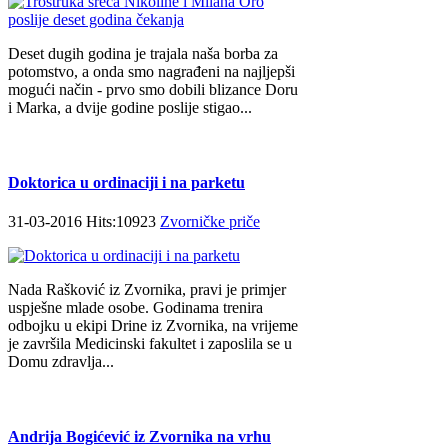
Deset dugih godina je trajala naša borba za
potomstvo, a onda smo nagrađeni na najljepši
mogući način - prvo smo dobili blizance Doru
i Marka, a dvije godine poslije stigao...
Doktorica u ordinaciji i na parketu
31-03-2016 Hits:10923
Zvorničke priče
Nada Rašković iz Zvornika, pravi je primjer
uspješne mlade osobe. Godinama trenira
odbojku u ekipi Drine iz Zvornika, na vrijeme
je završila Medicinski fakultet i zaposlila se u
Domu zdravlja...
Andrija Bogićević iz Zvornika na vrhu