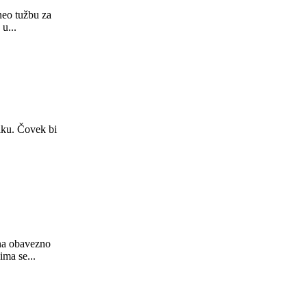
neo tužbu za
u...
diku. Čovek bi
 na obavezno
ima se...