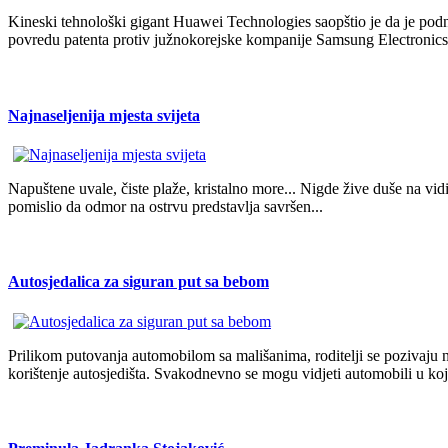
Kineski tehnološki gigant Huawei Technologies saopštio je da je pod
povredu patenta protiv južnokorejske kompanije Samsung Electronics 
Najnaseljenija mjesta svijeta
Napuštene uvale, čiste plaže, kristalno more... Nigde žive duše na vi
pomislio da odmor na ostrvu predstavlja savršen...
Autosjedalica za siguran put sa bebom
Prilikom putovanja automobilom sa mališanima, roditelji se pozivaju
korištenje autosjedišta. Svakodnevno se mogu vidjeti automobili u koj