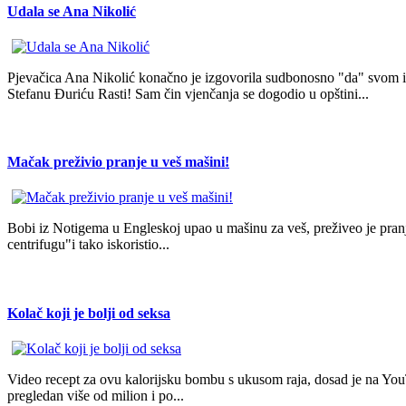
Udala se Ana Nikolić
Pjevačica Ana Nikolić konačno je izgovorila sudbonosno "da" svom i
Stefanu Đuriću Rasti! Sam čin vjenčanja se dogodio u opštini...
Mačak preživio pranje u veš mašini!
Bobi iz Notigema u Engleskoj upao u mašinu za veš, preživeo je pranj
centrifugu"i tako iskoristio...
Kolač koji je bolji od seksa
Video recept za ovu kalorijsku bombu s ukusom raja, dosad je na Yo
pregledan više od milion i po...