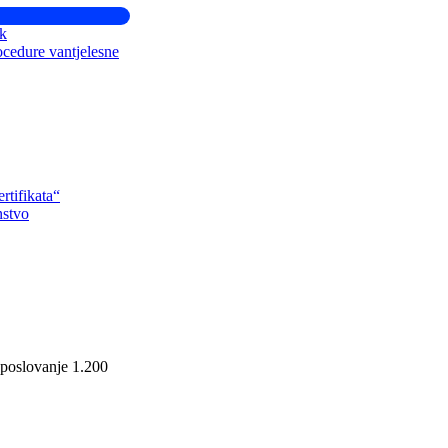
ik
ocedure vantjelesne
rtifikata“
nstvo
n poslovanje 1.200