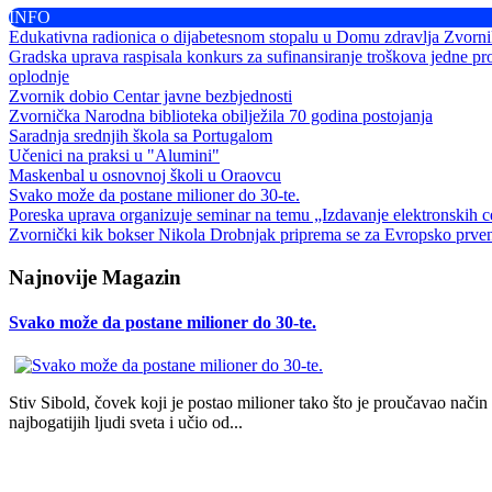
INFO
Edukativna radionica o dijabetesnom stopalu u Domu zdravlja Zvorn
Gradska uprava raspisala konkurs za sufinansiranje troškova jedne pr
oplodnje
Zvornik dobio Centar javne bezbjednosti
Zvornička Narodna biblioteka obilježila 70 godina postojanja
Saradnja srednjih škola sa Portugalom
Učenici na praksi u "Alumini"
Maskenbal u osnovnoj školi u Oraovcu
Svako može da postane milioner do 30-te.
Poreska uprava organizuje seminar na temu „Izdavanje elektronskih ce
Zvornički kik bokser Nikola Drobnjak priprema se za Evropsko prve
Najnovije Magazin
Svako može da postane milioner do 30-te.
Stiv Sibold, čovek koji je postao milioner tako što je proučavao nači
najbogatijih ljudi sveta i učio od...