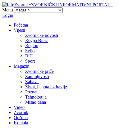
Menu
Login
Početna
Vijesti
Zvorničke novosti
Regija Birač
Region
Svijet
BiH
Sport
Magazin
Zvorničke priče
Zanimljivosti
Zabava
Život, ljepota i zdravlje
Poznati
Tehnologija
Misao dana
Video
Zvornik
Opština
Kontakt