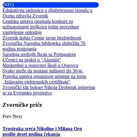
INFO
Edukativna radionica o dijabetesnom stopalu u
Domu zdravlja Zvornik
Gradska uprava raspisala konkurs za
sufinansiranje troškova jedne procedure
vantjelesne oplodnje
Zvornik dobio Centar javne bezbjednosti
Zvornička Narodna biblioteka obilježila 70
godina postojanja
Saradnja srednjih škola sa Portugalom
Učenici na praksi u "Alumini"
Maskenbal u osnovnoj školi u Oraovcu
Svako može da postane milioner do 30-te.
Poreska uprava organizuje seminar na temu
„Izdavanje elektronskih certifikata“
Zvornički kik bokser Nikola Drobnjak priprema
se za Evropsko prvenstvo
Zvorničke priče
Prev
Next
Trostruka sreća Nikoline i Milana Oro
poslije deset godina čekanja