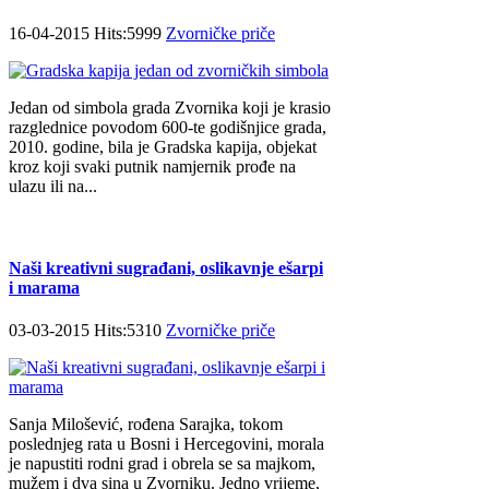
16-04-2015 Hits:5999
Zvorničke priče
Jedan od simbola grada Zvornika koji je krasio
razglednice povodom 600-te godišnjice grada,
2010. godine, bila je Gradska kapija, objekat
kroz koji svaki putnik namjernik prođe na
ulazu ili na...
Naši kreativni sugrađani, oslikavnje ešarpi
i marama
03-03-2015 Hits:5310
Zvorničke priče
Sanja Milošević, rođena Sarajka, tokom
poslednjeg rata u Bosni i Hercegovini, morala
je napustiti rodni grad i obrela se sa majkom,
mužem i dva sina u Zvorniku. Jedno vrijeme,