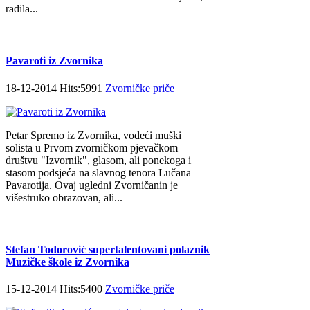
radila...
Pavaroti iz Zvornika
18-12-2014 Hits:5991
Zvorničke priče
Petar Spremo iz Zvornika, vodeći muški
solista u Prvom zvorničkom pjevačkom
društvu "Izvornik", glasom, ali ponekoga i
stasom podsjeća na slavnog tenora Lučana
Pavarotija. Ovaj ugledni Zvorničanin je
višestruko obrazovan, ali...
Stefan Todorović supertalentovani polaznik
Muzičke škole iz Zvornika
15-12-2014 Hits:5400
Zvorničke priče