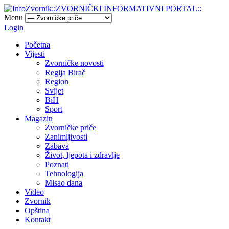
Menu
Login
Početna
Vijesti
Zvorničke novosti
Regija Birač
Region
Svijet
BiH
Sport
Magazin
Zvorničke priče
Zanimljivosti
Zabava
Život, ljepota i zdravlje
Poznati
Tehnologija
Misao dana
Video
Zvornik
Opština
Kontakt