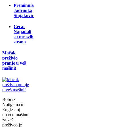
Preminula
Jadranka
Stojaković
Ceca:
Napadali
su me svih
strana
Mačak
preživio
pranje u veš
mašini!
Bobi iz
Notigema u
Engleskoj
upao u mašinu
za veš,
preživeo je