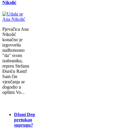
Nikolić
Pjevačica Ana
Nikolić
konačno je
izgovorila
sudbonosno
"da" svom
izabraniku,
reperu Stefanu
Đuriću Rasti!
Sam čin
vjenčanja se
dogodio u
opštini Vo...
Džoni Dep
pretukao
suprugu?