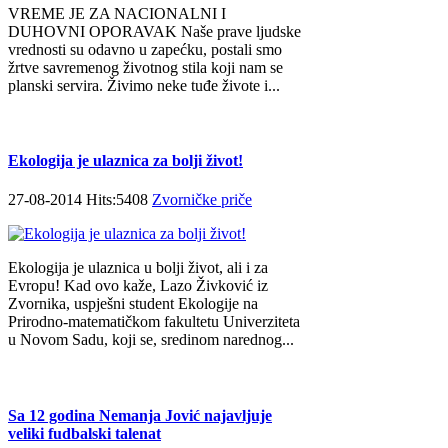
VREME JE ZA NACIONALNI I
DUHOVNI OPORAVAK Naše prave ljudske
vrednosti su odavno u zapećku, postali smo
žrtve savremenog životnog stila koji nam se
planski servira. Živimo neke tuđe živote i...
Ekologija je ulaznica za bolji život!
27-08-2014 Hits:5408
Zvorničke priče
Ekologija je ulaznica u bolji život, ali i za
Evropu! Kad ovo kaže, Lazo Živković iz
Zvornika, uspješni student Ekologije na
Prirodno-matematičkom fakultetu Univerziteta
u Novom Sadu, koji se, sredinom narednog...
Sa 12 godina Nemanja Jović najavljuje
veliki fudbalski talenat