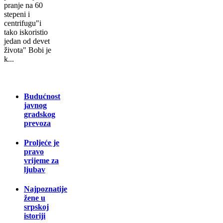
pranje na 60
stepeni i
centrifugu"i
tako iskoristio
jedan od devet
života" Bobi je
k...
Budućnost
javnog
gradskog
prevoza
Proljeće je
pravo
vrijeme za
ljubav
Najpoznatije
žene u
srpskoj
istoriji