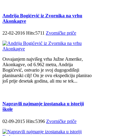
Andrija Bogićević iz Zvornika na vrhu
Akonkagve
22-02-2016 Hits:5711
Zvorničke priče
Osvajanjem najvišeg vrha Južne Amerike,
Akonkagve, od 6.962 metra, Andrija
Bogićević, ostvario je svoj dugogodišnji
planinarski cilj! On je ovu ekspediciju planirao
još prije desetak godina, ali mu se tek...
Napravili najmanje izostanaka u istoriji
škole
02-09-2015 Hits:5396
Zvorničke priče