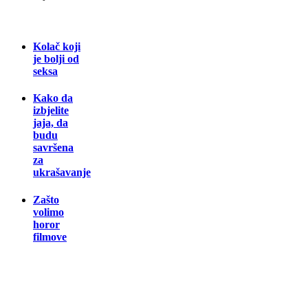
Kolač koji
je bolji od
seksa
Kako da
izbjelite
jaja, da
budu
savršena
za
ukrašavanje
Zašto
volimo
horor
filmove