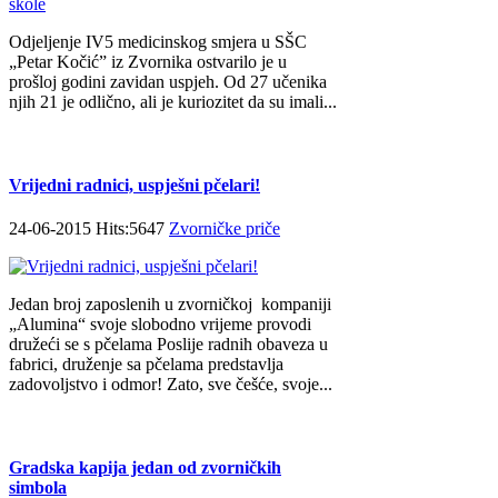
Odjeljenje IV5 medicinskog smjera u SŠC
„Petar Kočić” iz Zvornika ostvarilo je u
prošloj godini zavidan uspjeh. Od 27 učenika
njih 21 je odlično, ali je kuriozitet da su imali...
Vrijedni radnici, uspješni pčelari!
24-06-2015 Hits:5647
Zvorničke priče
Jedan broj zaposlenih u zvorničkoj kompaniji
„Alumina“ svoje slobodno vrijeme provodi
družeći se s pčelama Poslije radnih obaveza u
fabrici, druženje sa pčelama predstavlja
zadovoljstvo i odmor! Zato, sve češće, svoje...
Gradska kapija jedan od zvorničkih
simbola