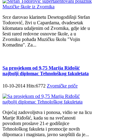
Srce darovao klarinetu Desetogodišnji Stefan
Todorović, živi u Capardama, dvadesetak
kilomatara udaljenim od Zvornika, gdje ide u
šesti rared redovne osnovne škole, a u
Zvorniku pohađa Muzičku školu "Vojin
Komadina". Za...
Sa prosjekom od 9,75 Marija Riđošić
najbolji diplomac Tehnološkog fakuletata
10-10-2014 Hits:6772
Zvorničke priče
Osjećaj zadovoljstva i ponosa, vidio se na licu
Marije Riđošić, kada su na svečanosti
povodom proslave 21-e godišnjice
Tehnološkog fakuleta i promocije novih
dilpomaca i magistara, javno saopštili da je...