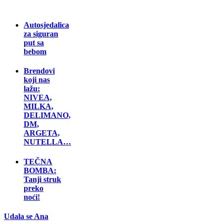
Autosjedalica
za siguran
put sa
bebom
Brendovi
koji nas
lažu:
NIVEA,
MILKA,
DELIMANO,
DM,
ARGETA,
NUTELLA…
TEČNA
BOMBA:
Tanji struk
preko
noći!
Udala se Ana