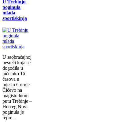
U Trebinju
poginula
mlada
sportiskinja
U saobraćajnoj
nesreći koja se
dogodila u
juče oko 16
časova u
mjestu Gornje
Čičevo na
magistralnom
putu Trebinje –
Herceg Novi
poginula je
repre...