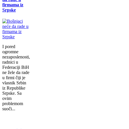
firmama iz
Srpske
I pored
ogromne
nezaposlenosti,
radnici u
Federaciji BiH
ne žele da rade
u firmi čiji je
vlasnik Srbin
iz Republike
Srpske. Sa
ovim
problemom
suoči...