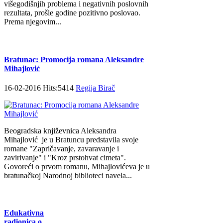
višegodišnjih problema i negativnih poslovnih
rezultata, prošle godine pozitivno poslovao.
Prema njegovim...
Bratunac: Promocija romana Aleksandre
Mihajlović
16-02-2016 Hits:5414
Regija Birač
Beogradska književnica Aleksandra
Mihajlović je u Bratuncu predstavila svoje
romane "Zapričavanje, zavaravanje i
zavirivanje" i "Kroz prstohvat cimeta".
Govoreći o prvom romanu, Mihajlovićeva je u
bratunačkoj Narodnoj biblioteci navela...
Edukativna
radionica o