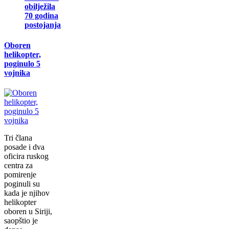
obilježila
70 godina
postojanja
Oboren
helikopter,
poginulo 5
vojnika
Tri člana
posade i dva
oficira ruskog
centra za
pomirenje
poginuli su
kada je njihov
helikopter
oboren u Siriji,
saopštio je