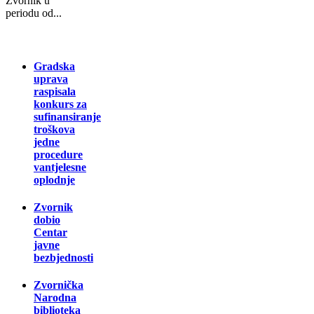
Zvоrnik u
pеriоdu оd...
Gradska
uprava
raspisala
konkurs za
sufinansiranje
troškova
jedne
procedure
vantjelesne
oplodnje
Zvornik
dobio
Centar
javne
bezbjednosti
Zvornička
Narodna
biblioteka