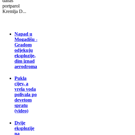
danas
portparol
Kremlja D...
Napad u
Mogadišu -
Gradom
odjekuju
eksplozije,
dim iznad
aerodroma
Pukla
cijev, a
vrela voda
polivala po
devetom
spratu
(video)
Dvije
eksplozije
na