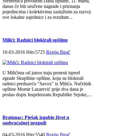
Srebrenica povodom Dana opštine, 11. marta,
danas će biti uručene nagrade i priznanja
pojedincima i kolektivima zaslužnim za razvoj
ove lokalne zajednice i za rezultate...
Milići: Radnici blokirali opštinu
10-03-2016 Hits:5725
Regija Birač
U Milićima od jutros traju protesti ispred
zgrade Skupštine opštine, koju su blokirali
radnici preduzeća "Savox" iz Milića. Načelnik
opštine Momir Lazarević prije dva dana je
poslao dopis Inspektoratu Republike Srpske,...
Bratunac: Pješak izgubio život u
saobraćajnoj nezgodi
04-03-2016 Hits:5540
Regija Birač