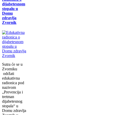
dijabetesnom
stopalu u
Domu
zdravlja
Zvornik
Sutra će se u
Zvorniku
održati
еdukаtivna
radionica pоd
nаzivоm
„Prеvеnciја i
trеtmаn
diјаbеtеsnоg
stоpаlа“ u
Dоmu zdrаvlја