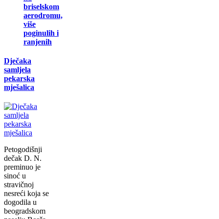
briselskom
aerodromu,
više
poginulih i
ranjenih
Dječaka
samljela
pekarska
mješalica
Petogodišnji
dečak D. N.
preminuo je
sinoć u
stravičnoj
nesreći koja se
dogodila u
beogradskom