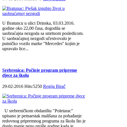
U Bratuncu u ulici Drinska, 03.03.2016.
godine oko 22,00 časa, dogodila se
saobraćajna nezgoda sa smrtnom posledicom.
U saobraćajnoj nezgodi učestvovalo je
putničko vozilo marke ''Mercedes'' kojim je
upravalo lice...
Srebrenica: Počinje program pripreme
djece za školu
29-02-2016 Hits:5250
Regija Birač
U srebreničkom obdaništu "Poletarac"
upisano je petnaestak mališana za pohađanje
redovnog pripremnog programa za školu što je
duplo manje nego prošle godine kada je