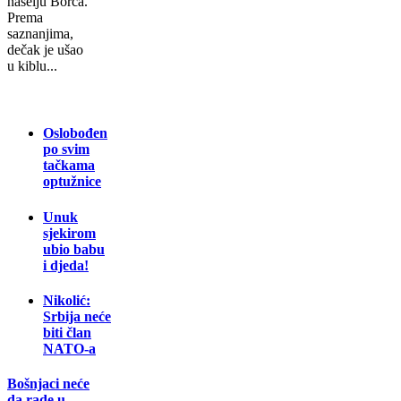
naselju Borča.
Prema
saznanjima,
dečak je ušao
u kiblu...
Oslobođen
po svim
tačkama
optužnice
Unuk
sjekirom
ubio babu
i djeda!
Nikolić:
Srbija neće
biti član
NATO-a
Bošnjaci neće
da rade u