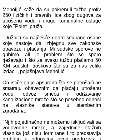
Meholjić kaže da su pokrenuli tužbe protiv
250 fizičkih i pravnih lica zbog dugova za
utrošenu vodu i druge komunalne usluge
koje "Polet" pruža.
"Dužnici su najčešće dobro situirane osobe
koje nastoje da izbjegnu sve zakonske
obaveze i plaćanja. Mi sudske sporove ne
gubimo, ali je problem što se sporo
rješavaju i što za svaku tužbu plaćamo 50
KM sudskih troškova što su za nas veliki
izdaci", pojašnjava Meholjić.
On ističe da je apsurdno što se potrošači ne
smatraju obaveznim da plaćaju utrošenu
vodu, odvoz smeća i održavanje
kanalizacione mreže što se posebno odnosi
na vlasnike stanova u stambenim
zgradama.
"Njih pojedinačno ne možemo isključivati sa
vodovodne mreže, a zajednice etažnih
vlasnika još nisu formirane i to predstavlja
problem u odnosima ovog preduzeća i