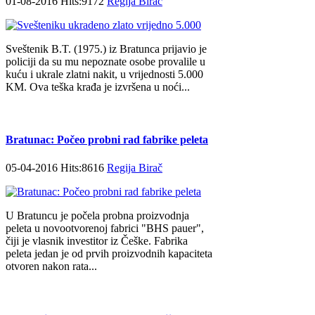
01-08-2016 Hits:9172
Regija Birač
Sveštenik B.T. (1975.) iz Bratunca prijavio je
policiji da su mu nepoznate osobe provalile u
kuću i ukrale zlatni nakit, u vrijednosti 5.000
KM. Ova teška krađa je izvršena u noći...
Bratunac: Počeo probni rad fabrike peleta
05-04-2016 Hits:8616
Regija Birač
U Bratuncu je počela probna proizvodnja
peleta u novootvorenoj fabrici "BHS pauer",
čiji je vlasnik investitor iz Češke. Fabrika
peleta jedan je od prvih proizvodnih kapaciteta
otvoren nakon rata...