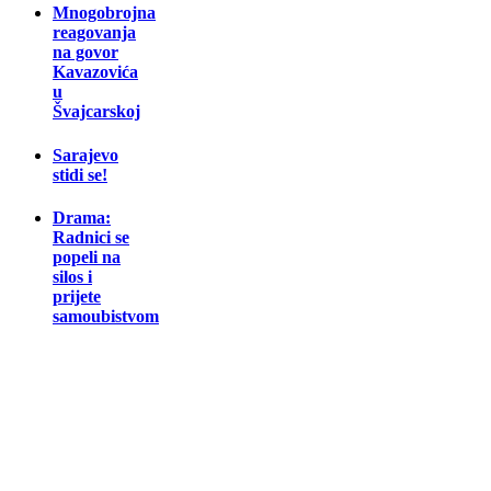
Mnogobrojna
reagovanja
na govor
Kavazovića
u
Švajcarskoj
Sarajevo
stidi se!
Drama:
Radnici se
popeli na
silos i
prijete
samoubistvom