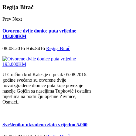
Regija Birač
Prev
Next
Otvorene dvije donice puta vrijedne
193.000KM
08-08-2016 Hits:8416
Regija Birač
U Gojčinu kod Kalesije u petak 05.08.2016.
godine svečano su otvorene dvije
novoizgrađene dionice puta koje povezuje
naselje Gojčin sa naseljima Tupković i ostalim
mjestima na području opštine Živinice,
Osmaci...
Svešteniku ukradeno zlato vrijedno 5.000