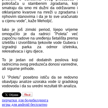
potrošača u stambenim zgradama, koji
smatraju da smo mi dužni da održavamo i
otklanjamo kvarove na mreži u zgradama i
njihovim stanovima i da je to sve uračunato
u cijenu vode", kaže Meholjić.
Iako je još zimski period, lijepo vrijeme
omogućilo je da radnici "Poleta" već
započnu radove na uređenju šetališta prema
izletištu i izvorištima ljekovite vode Gubera i
izgradnji parka za odmor izletnika,
rekreativaca i igru djece.
To je jedan od dodatnih poslova koji
radnicima ovog preduzeća donosi vanredne,
ali sigurne prihode.
U "Poletu" posebno ističu da se redovno
obavljaju analize uzoraka vode iz gradskog
vodovoda i da su uredni rezultati tih analiza.
перчатки для бодибилдинга
игры для android бесплатно