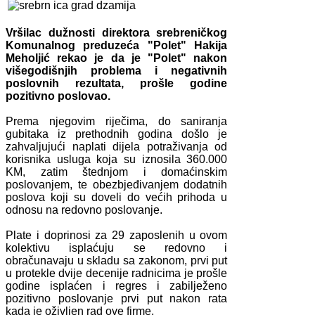
Vršilac dužnosti direktora srebreničkog
Komunalnog preduzeća "Polet" Hakija
Meholjić rekao je da je "Polet" nakon
višegodišnjih problema i negativnih
poslovnih rezultata, prošle godine
pozitivno poslovao.
Prema njegovim riječima, do saniranja
gubitaka iz prethodnih godina došlo je
zahvaljujući naplati dijela potraživanja od
korisnika usluga koja su iznosila 360.000
KM, zatim štednjom i domaćinskim
poslovanjem, te obezbjeđivanjem dodatnih
poslova koji su doveli do većih prihoda u
odnosu na redovno poslovanje.
Plate i doprinosi za 29 zaposlenih u ovom
kolektivu isplaćuju se redovno i
obračunavaju u skladu sa zakonom, prvi put
u protekle dvije decenije radnicima je prošle
godine isplaćen i regres i zabilježeno
pozitivno poslovanje prvi put nakon rata
kada je oživljen rad ove firme.