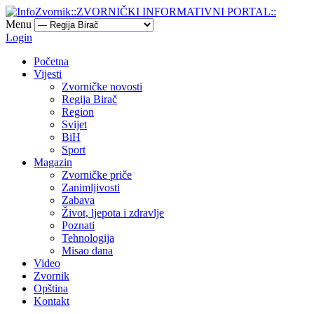
Menu
Login
Početna
Vijesti
Zvorničke novosti
Regija Birač
Region
Svijet
BiH
Sport
Magazin
Zvorničke priče
Zanimljivosti
Zabava
Život, ljepota i zdravlje
Poznati
Tehnologija
Misao dana
Video
Zvornik
Opština
Kontakt