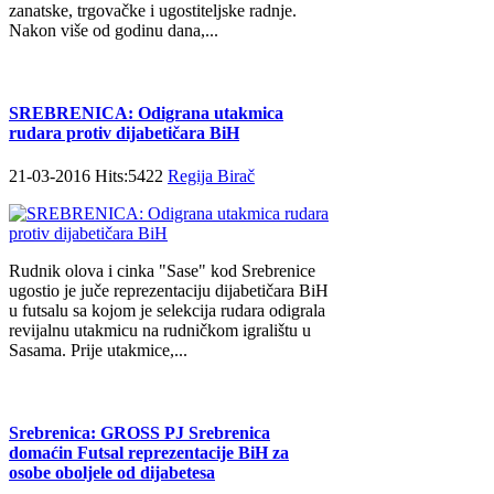
zanatske, trgovačke i ugostiteljske radnje.
Nakon više od godinu dana,...
SREBRENICA: Odigrana utakmica
rudara protiv dijabetičara BiH
21-03-2016 Hits:5422
Regija Birač
Rudnik olova i cinka "Sase" kod Srebrenice
ugostio je juče reprezentaciju dijabetičara BiH
u futsalu sa kojom je selekcija rudara odigrala
revijalnu utakmicu na rudničkom igralištu u
Sasama. Prije utakmice,...
Srebrenica: GROSS PJ Srebrenica
domaćin Futsal reprezentacije BiH za
osobe oboljele od dijabetesa