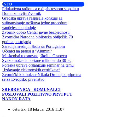
INFO
Edukativna radionica o dijabetesnom stopalu u
Domu zdravlja Zvornik
Gradska uprava raspisala konkurs za
sufinansiranje troškova jedne procedure
vantjelesne oplodnje
Zvornik dobio Centar javne bezbjednosti
Zvornička Narodna biblioteka obilježila 70
godina postojanja
Saradnja srednjih škola sa Portugalom
Učenici na praksi u "Alumini"
Maskenbal u osnovnoj školi u Oraovcu
Svako može da postane milioner do 30-te.
Poreska uprava organizuje seminar na temu
„Izdavanje elektronskih certifikata“
Zvornički kik bokser Nikola Drobnjak priprema
se za Evropsko prvenstvo
SREBRENICA - KOMUNALCI
POSLOVALI POZITIVNO PRVI PUT
NAKON RATA
četvrtak, 18 februar 2016 11:07