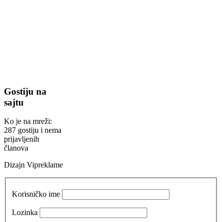
Gostiju na
sajtu
Ko je na mreži:
287 gostiju i nema
prijavljenih
članova
Dizajn Vipreklame
Korisničko ime
Lozinka