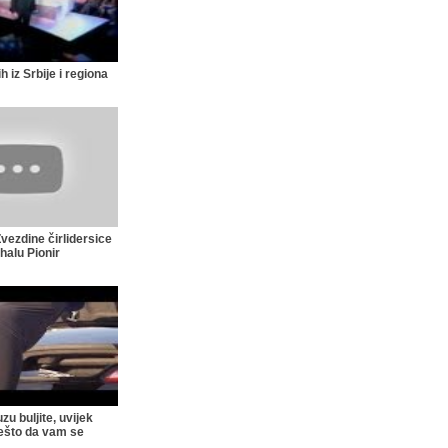
 iz Srbije i regiona
vezdine čirlidersice
 halu Pionir
zu buljite, uvijek
ešto da vam se