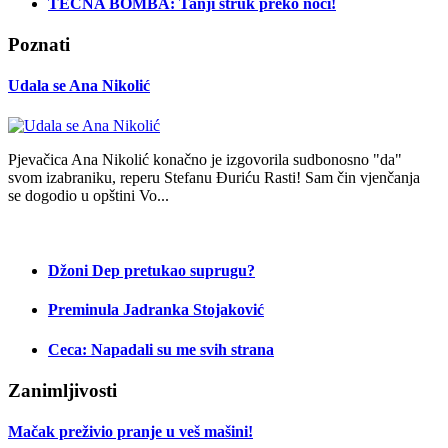
TEČNA BOMBA: Tanji struk preko noći!
Poznati
Udala se Ana Nikolić
Pjevačica Ana Nikolić konačno je izgovorila sudbonosno "da"
svom izabraniku, reperu Stefanu Đuriću Rasti! Sam čin vjenčanja
se dogodio u opštini Vo...
Džoni Dep pretukao suprugu?
Preminula Jadranka Stojaković
Ceca: Napadali su me svih strana
Zanimljivosti
Mačak preživio pranje u veš mašini!