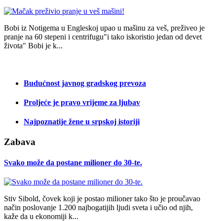
Bobi iz Notigema u Engleskoj upao u mašinu za veš, preživeo je
pranje na 60 stepeni i centrifugu"i tako iskoristio jedan od devet
života" Bobi je k...
Budućnost javnog gradskog prevoza
Proljeće je pravo vrijeme za ljubav
Najpoznatije žene u srpskoj istoriji
Zabava
Svako može da postane milioner do 30-te.
Stiv Sibold, čovek koji je postao milioner tako što je proučavao
način poslovanje 1.200 najbogatijih ljudi sveta i učio od njih,
kaže da u ekonomiji k...