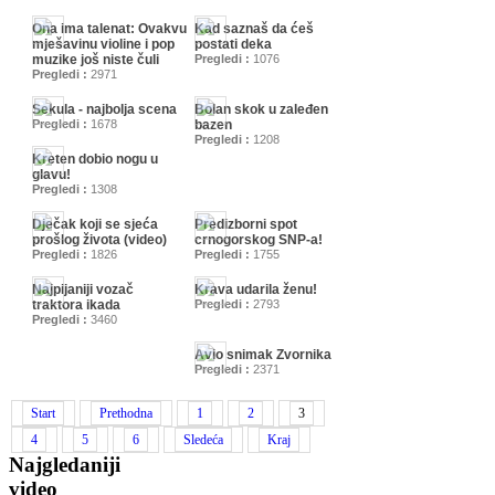
Ona ima talenat: Ovakvu
Kad saznaš da ćeš
mješavinu violine i pop
postati deka
muzike još niste čuli
Pregledi :
1076
Pregledi :
2971
Sekula - najbolja scena
Bolan skok u zaleđen
Pregledi :
1678
bazen
Pregledi :
1208
Kreten dobio nogu u
glavu!
Pregledi :
1308
Dječak koji se sjeća
Predizborni spot
prošlog života (video)
crnogorskog SNP-a!
Pregledi :
1826
Pregledi :
1755
Najpijaniji vozač
Krava udarila ženu!
traktora ikada
Pregledi :
2793
Pregledi :
3460
Avio snimak Zvornika
Pregledi :
2371
Start
Prethodna
1
2
3
4
5
6
Sledeća
Kraj
Najgledaniji
video