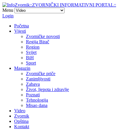
Menu
Login
Početna
Vijesti
Zvorničke novosti
Regija Birač
Region
Svijet
BiH
Sport
Magazin
Zvorničke priče
Zanimljivosti
Zabava
Život, ljepota i zdravlje
Poznati
Tehnologija
Misao dana
Video
Zvornik
Opština
Kontakt