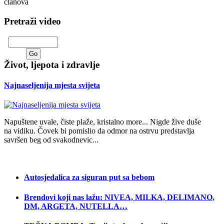
članova
Pretraži video
Život, ljepota i zdravlje
Najnaseljenija mjesta svijeta
Napuštene uvale, čiste plaže, kristalno more... Nigde žive duše
na vidiku. Čovek bi pomislio da odmor na ostrvu predstavlja
savršen beg od svakodnevic...
Autosjedalica za siguran put sa bebom
Brendovi koji nas lažu: NIVEA, MILKA, DELIMANO,
DM, ARGETA, NUTELLA…