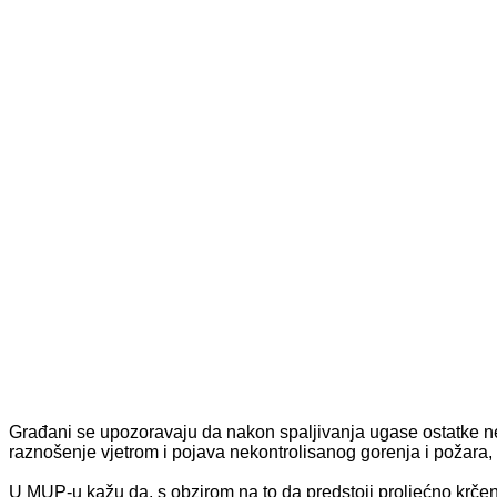
Građani se upozoravaju da nakon spaljivanja ugase ostatke nes
raznošenje vjetrom i pojava nekontrolisanog gorenja i požara,
U MUP-u kažu da, s obzirom na to da predstoji proljećno krčen