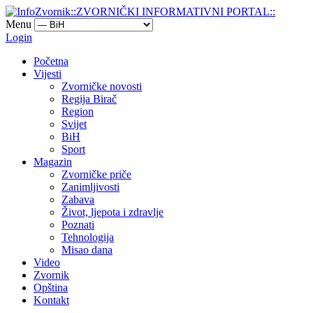
Menu
Login
Početna
Vijesti
Zvorničke novosti
Regija Birač
Region
Svijet
BiH
Sport
Magazin
Zvorničke priče
Zanimljivosti
Zabava
Život, ljepota i zdravlje
Poznati
Tehnologija
Misao dana
Video
Zvornik
Opština
Kontakt