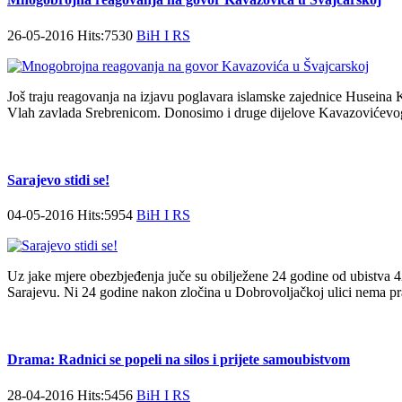
26-05-2016 Hits:7530
BiH I RS
Još traju reagovanja na izjavu poglavara islamske zajednice Huseina K
Vlah zavlada Srebrenicom. Donosimo i druge dijelove Kavazovićevog
Sarajevo stidi se!
04-05-2016 Hits:5954
BiH I RS
Uz jake mjere obezbjeđenja juče su obilježene 24 godine od ubistva 
Sarajevu. Ni 24 godine nakon zločina u Dobrovoljačkoj ulici nema pr
Drama: Radnici se popeli na silos i prijete samoubistvom
28-04-2016 Hits:5456
BiH I RS