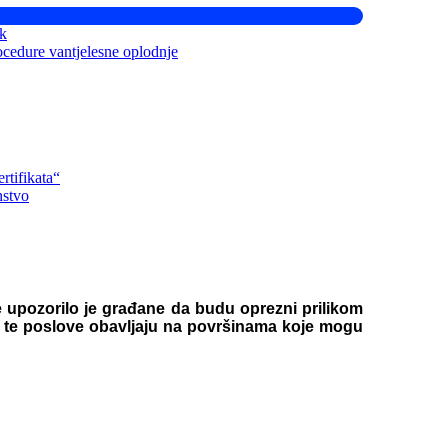
ik
ocedure vantjelesne oplodnje
rtifikata“
nstvo
 upozorilo je građane da budu oprezni prilikom
 da te poslove obavljaju na površinama koje mogu