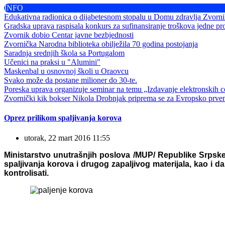
INFO
Edukativna radionica o dijabetesnom stopalu u Domu zdravlja Zvorn
Gradska uprava raspisala konkurs za sufinansiranje troškova jedne pr
Zvornik dobio Centar javne bezbjednosti
Zvornička Narodna biblioteka obilježila 70 godina postojanja
Saradnja srednjih škola sa Portugalom
Učenici na praksi u "Alumini"
Maskenbal u osnovnoj školi u Oraovcu
Svako može da postane milioner do 30-te.
Poreska uprava organizuje seminar na temu „Izdavanje elektronskih ce
Zvornički kik bokser Nikola Drobnjak priprema se za Evropsko prve
Oprez prilikom spaljivanja korova
utorak, 22 mart 2016 11:55
Ministarstvo unutrašnjih poslova /MUP/ Republike Srpske
spaljivanja korova i drugog zapaljivog materijala, kao i
kontrolisati.