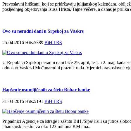
Pravoslavni hrišćani, koji se pridržavaju julijanskog kalendara, obiljež
posljednjeg objedovanja Isusa Hrista, Tajne večere, a danas je prilika da
Ovo su neradni dani u Srpskoj za Vaskrs
25-04-2016 Hits:5389
BiH I RS
U Republici Srpskoj neradni dani biće 29. april, te 1. i 2. maj, kada se 
odnosno Vaskrs i Međunarodni praznik rada. Vjernici pravoslavne vjero
Hapšenje osumljičenih za štetu Bobar banke
31-03-2016 Hits:5191
BiH I RS
Pripadnici Agencije za istrage i zaštitu BiH /Sipa/ lišili su jutros slo
i bankarski sektor za oko 123 miliona KM i na...