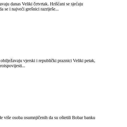
avaju danas Veliki četvrtak. Hrišćani se sjećaju
 se i najveći grešnici razriješe...
obilježavaju vjerski i republički praznici Veliki petak,
ispovijesti...
bode više osoba osumnjičenih da su oštetili Bobar banku