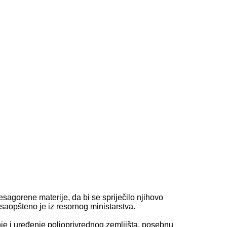
agorene materije, da bi se spriječilo njihovo
 saopšteno je iz resornog ministarstva.
je i uređenje poljoprivrednog zemljišta, posebnu