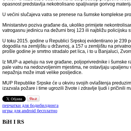
opasnost predstavlja nekotrolisano spaljivanje gorivog materi
U većini slučajeva vatra se prenese na šumske komplekse prou
Ministarstvo poziva građane da, ukoliko primijete nekontrolis
vatrogasnu jedinicu na dežurni broj 123 ili najbližu policijsku 
U toku 2015. godine u Republici Srpskoj evidentirano je 239 p
dogodila na zemljištu u državnoj, a 157 u zemljištu na privatn
prošle godine je smrtno stradalo pet lica, i to u Banjaluci, Zvorn
Iz MUP-a apeluju na sve građane, poljoprivrednike i šumske r
pale vatru na nedozvoljenim mjestima, ne ostavljaju upaljenu v
nepažnja može imati velike posljedice.
MUP Republike Srpske će u okviru svojih ovlaštenja preduzima
izazvala požare i time ugrozili živote i zdravlje ljudi i pričinili m
перчатки для бодибилдинга
игры для android бесплатно
BiH I RS