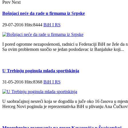
Prev
Next
Bošnjaci neće da rade u firmama iz Srpske
29-07-2016 Hits:8444
BiH I RS
I pored ogromne nezaposlenosti, radnici u Federaciji BiH ne žele da ra
Sa ovim problemom suočio se jedan poslodavac iz Banjaluke koji...
U Trebinju poginula mlada sportiskinja
31-05-2016 Hits:8368
BiH I RS
U saobraćajnoj nesreći koja se dogodila u juče oko 16 časova u mjes
Herceg Novi poginula je reprezentativka BiH u plivanju Ana Čučković
Mnogobrojna reagovanja na govor Kavazovića u Švajcarskoj