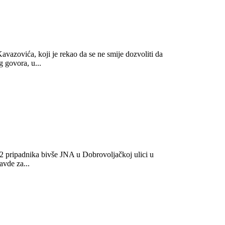
avazovića, koji je rekao da se ne smije dozvoliti da
 govora, u...
42 pripadnika bivše JNA u Dobrovoljačkoj ulici u
avde za...