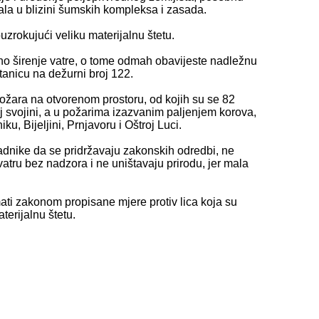
jala u blizini šumskih kompleksa i zasada.
zrokujući veliku materijalnu štetu.
ano širenje vatre, o tome odmah obavijeste nadležnu
stanicu na dežurni broj 122.
ožara na otvorenom prostoru, od kojih su se 82
oj svojini, a u požarima izazvanim paljenjem korova,
iku, Bijeljini, Prnjavoru i Oštroj Luci.
adnike da se pridržavaju zakonskih odredbi, ne
atru bez nadzora i ne uništavaju prirodu, jer mala
ti zakonom propisane mjere protiv lica koja su
aterijalnu štetu.