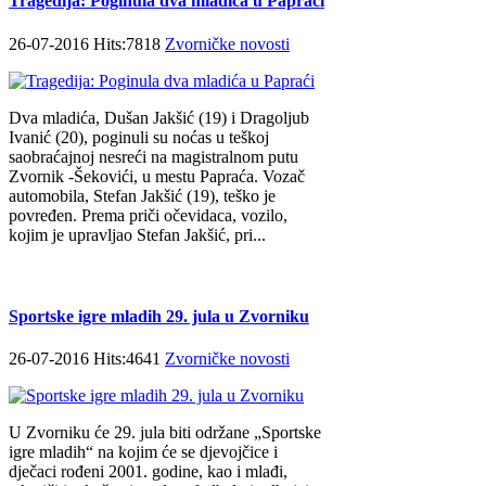
Tragedija: Poginula dva mladića u Papraći
26-07-2016 Hits:7818
Zvorničke novosti
Dva mladića, Dušan Jakšić (19) i Dragoljub
Ivanić (20), poginuli su noćas u teškoj
saobraćajnoj nesreći na magistralnom putu
Zvornik -Šekovići, u mestu Papraća. Vozač
automobila, Stefan Jakšić (19), teško je
povređen. Prema priči očevidaca, vozilo,
kojim je upravljao Stefan Jakšić, pri...
Sportske igre mladih 29. jula u Zvorniku
26-07-2016 Hits:4641
Zvorničke novosti
U Zvorniku će 29. jula biti održane „Sportske
igre mladih“ na kojim će se djevojčice i
dječaci rođeni 2001. godine, kao i mlađi,