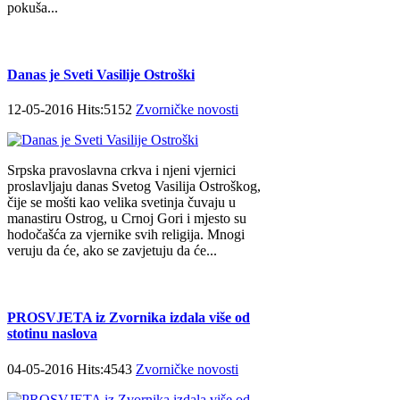
pokuša...
Danas je Sveti Vasilije Ostroški
12-05-2016 Hits:5152
Zvorničke novosti
Srpska pravoslavna crkva i njeni vjernici
proslavljaju danas Svetog Vasilija Ostroškog,
čije se mošti kao velika svetinja čuvaju u
manastiru Ostrog, u Crnoj Gori i mjesto su
hodočašća za vjernike svih religija. Mnogi
veruju da će, ako se zavjetuju da će...
PROSVJETA iz Zvornika izdala više od
stotinu naslova
04-05-2016 Hits:4543
Zvorničke novosti