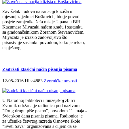
Završetak radova na sanaciji klizišta u
mjesnoj zajednici Boškovići , bio je povod
posjete zamjenika šefa misije Japana u BiH
Kazumasa Miyazaki našem gradu i sastanku
sa gradonačelnikom Zoranom Stevanovićem.
Miyazaki je izrazio zadovoljstvo što
prisustvuje sastanku povodom, kako je rekao,
uspješnog...
Zadržati klasični način pisanja pisama
12-05-2016 Hits:4883
Zvorničke novosti
U Narodnoj biblioteci i muzejskoj zbirci
Zvornik održana je radionica pod nazivom
"Drug drugu piše pismo", povodom 11. maja -
Svjetskog dana pisanja pisama. Radionica je
za učenike četvrtog razreda Osnovne škole
"Sveti Sava" organizovana s ciljem da se