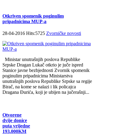
Otkriven spomenik poginulim
pripadnicima MUP-a
28-04-2016 Hits:5725
Zvorničke novosti
Ministar unutrašnjih poslova Republike
Srpske Dragan Lukač otkrio je juče ispred
Stanice javne bezbjednosti Zvornik spomenik
poginulim pripadnicima Ministarstva
unutrašnjih poslova Republike Srpske sa regije
Birač, na kome se nalazi i lik policajca
Dragana Đurića, koji je ubijen na jučerašnji...
Otvorene
dvije donice
puta vrijedne
193.000KM