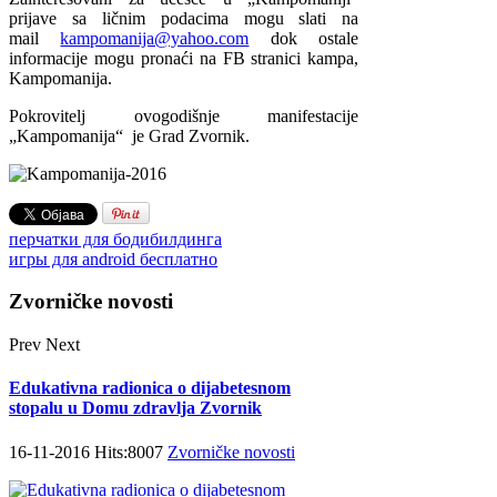
prijave sa ličnim podacima mogu slati na
mail
kampomanija@yahoo.com
dok ostale
informacije mogu pronaći na FB stranici kampa,
Kampomanija.
Pokrovitelj ovogodišnje manifestacije
„Kampomanija“ je Grad Zvornik.
перчатки для бодибилдинга
игры для android бесплатно
Zvorničke novosti
Prev
Next
Edukativna radionica o dijabetesnom
stopalu u Domu zdravlja Zvornik
16-11-2016 Hits:8007
Zvorničke novosti