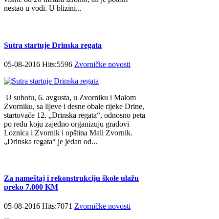
nestao u vodi. U blizini...
Sutra startuje Drinska regata
05-08-2016 Hits:5596
Zvorničke novosti
U subotu, 6. avgusta, u Zvorniku i Malom
Zvorniku, sa lijeve i desne obale rijeke Drine,
startovaće 12. „Drinska regata“, odnosno peta
po redu koju zajedno organizuju gradovi
Loznica i Zvornik i opština Mali Zvornik.
„Drinska regata“ je jedan od...
Za nameštaj i rekonstrukciju škole ulažu
preko 7.000 KM
05-08-2016 Hits:7071
Zvorničke novosti