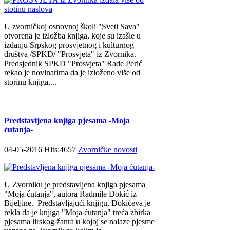
U zvorničkoj osnovnoj školi "Sveti Sava"
otvorena je izložba knjiga, koje su izašle u
izdanju Srpskog prosvjetnog i kulturnog
društva /SPKD/ "Prosvjeta" iz Zvornika.
Predsjednik SPKD "Prosvjeta" Rade Perić
rekao je novinarima da je izloženo više od
storinu knjiga,...
Predstavljena knjiga pjesama -Moja
ćutanja-
04-05-2016 Hits:4657
Zvorničke novosti
U Zvorniku je predstavljena knjiga pjesama
"Moja ćutanja", autora Radmile Đokić iz
Bijeljine. Predstavljajući knjigu, Đokićeva je
rekla da je knjiga "Moja ćutanja" treća zbirka
pjesama lirskog žanra u kojoj se nalaze pjesme