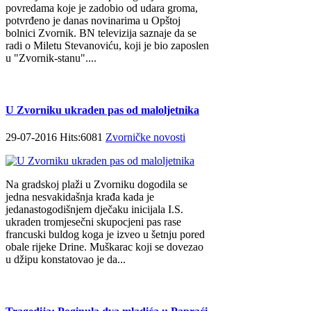
povredama koje je zadobio od udara groma,
potvrđeno je danas novinarima u Opštoj
bolnici Zvornik. BN televizija saznaje da se
radi o Miletu Stevanoviću, koji je bio zaposlen
u "Zvornik-stanu"....
U Zvorniku ukraden pas od maloljetnika
29-07-2016 Hits:6081
Zvorničke novosti
Na gradskoj plaži u Zvorniku dogodila se
jedna nesvakidašnja krađa kada je
jedanastogodišnjem dječaku inicijala I.S.
ukraden tromjesečni skupocjeni pas rase
francuski buldog koga je izveo u šetnju pored
obale rijeke Drine. Muškarac koji se dovezao
u džipu konstatovao je da...