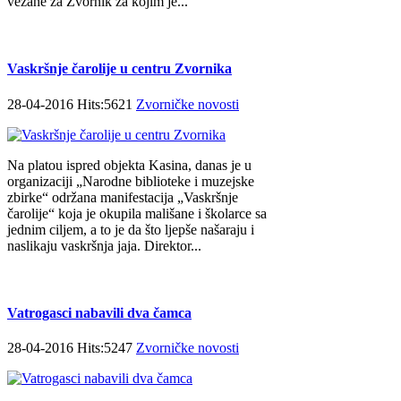
vezane za Zvornik za kojim je...
Vaskršnje čarolije u centru Zvornika
28-04-2016 Hits:5621
Zvorničke novosti
Na platou ispred objekta Kasina, danas je u
organizaciji „Narodne biblioteke i muzejske
zbirke“ održana manifestacija „Vaskršnje
čarolije“ koja je okupila mališane i školarce sa
jednim ciljem, a to je da što ljepše našaraju i
naslikaju vaskršnja jaja. Direktor...
Vatrogasci nabavili dva čamca
28-04-2016 Hits:5247
Zvorničke novosti