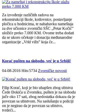
Za izvođenje različitih radova na
rekonstrukciji škole, kotlovnice, postavljanje
pločica u hodnicima, te nababavku nameštaja
za dve učionice zvornički SŠC „Petar Kočić”
uložiće preko 7.000 KM. Ovome treba dodati
da se ukoro očekuje i donacija međunarodne
organizacije „Vrld vižn” koja će...
Korać pušten na slobodu, već je u Srbiji!
04-08-2016 Hits:5734
Zvorničke novosti
Filip Korać, koji je bio uhapšen zbog ubistva
Čede Đokića u Zvorniku, pušten je na slobodu
juče oko 17 sati, zbog nedostatka dokaza da je
povezan sa ubistvom. Na saslušanju u policiji
on je negirao da je povezan sa ubistvo,
tvrdeći...