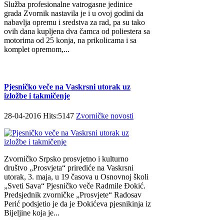
Služba profesionalne vatrogasne jedinice
grada Zvornik nastavila je i u ovoj godini da
nabavlja opremu i sredstva za rad, pa su tako
ovih dana kupljena dva čamca od poliestera sa
motorima od 25 konja, na prikolicama i sa
komplet opremom,...
Pjesničko veče na Vaskrsni utorak uz
izložbe i takmičenje
28-04-2016 Hits:5147
Zvorničke novosti
Zvorničko Srpsko prosvjetno i kulturno
društvo „Prosvjeta“ prirediće na Vaskrsni
utorak, 3. maja, u 19 časova u Osnovnoj školi
„Sveti Sava“ Pjesničko veče Radmile Đokić.
Predsjednik zvorničke „Prosvjete“ Radosav
Perić podsjetio je da je Đokićeva pjesnikinja iz
Bijeljine koja je...