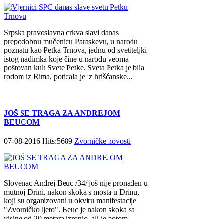
Srpska pravoslavna crkva slavi danas
prepodobnu mučenicu Paraskevu, u narodu
poznatu kao Petka Trnova, jednu od svetiteljki
istog nadimka koje čine u narodu veoma
poštovan kult Svete Petke. Sveta Petka je bila
rodom iz Rima, poticala je iz hrišćanske...
JOŠ SE TRAGA ZA ANDREJOM
BEUCOM
07-08-2016 Hits:5689
Zvorničke novosti
Slovenac Andrej Beuc /34/ još nije pronađen u
mutnoj Drini, nakon skoka s mosta u Drinu,
koji su organizovani u okviru manifestacije
"Zvorničko ljeto". Beuc je nakon skoka sa
visine od 20 metara izronio, ali je potom