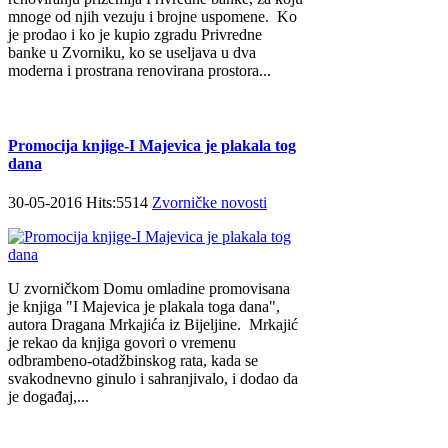
mnoge od njih vezuju i brojne uspomene. Ko
je prodao i ko je kupio zgradu Privredne
banke u Zvorniku, ko se useljava u dva
moderna i prostrana renovirana prostora...
Promocija knjige-I Majevica je plakala tog
dana
30-05-2016 Hits:5514
Zvorničke novosti
U zvorničkom Domu omladine promovisana
je knjiga "I Majevica je plakala toga dana",
autora Dragana Mrkajića iz Bijeljine. Mrkajić
je rekao da knjiga govori o vremenu
odbrambeno-otadžbinskog rata, kada se
svakodnevno ginulo i sahranjivalo, i dodao da
je događaj,...