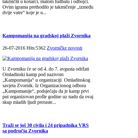
takmičiti u košarci, malom fudbalu i odbojci.
Ovim igrama prethodilo je takmičenje „između
dvije vatre“ koje je u...
Kampomanija na gradskoj plaži Zvornika
26-07-2016 Hits:5362
Zvorničke novosti
U Zvorniku će se od 4. do 7. avgusta održati
Omladinski kamp pod nazivom
„Kampomanija“ u organizaciji Omladinskog
savjeta Zvornik. Iz Organizacionog odbora
„Kampomanije“, podsjećaju da je kamp prvi
put organizovan prošle godine uz nadu da ovaj
skup mladih ljudi preraste...
Traži se još 30 civila i 24 pripadnika VRS
sa područja Zvornika