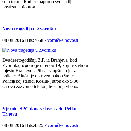
su u toku. “Radi se naporno sve u cilju
postizanja dobrog...
Nova tragedija u Zvorniku
08-08-2016 Hits:7668
Zvorničke novosti
Dvadesetogodišnji Z.F. iz Branjeva, kod
Zvornika, izgorio je u renou 19, koji je sletio u
mjestu Branjevo - Pilica, saopšteno je iz
policije. Slučaj je otkriven nakon što je
Policijskoj stanici Kozluk jutros oko 5.30
časova zazvonio telefon, te je prijavljeno...
Vjernici SPC danas slave svetu Petku
Trnovu
08-08-2016 Hits:4825
Zvorničke novosti