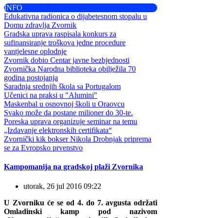
INFO
Edukativna radionica o dijabetesnom stopalu u
Domu zdravlja Zvornik
Gradska uprava raspisala konkurs za
sufinansiranje troškova jedne procedure
vantjelesne oplodnje
Zvornik dobio Centar javne bezbjednosti
Zvornička Narodna biblioteka obilježila 70
godina postojanja
Saradnja srednjih škola sa Portugalom
Učenici na praksi u "Alumini"
Maskenbal u osnovnoj školi u Oraovcu
Svako može da postane milioner do 30-te.
Poreska uprava organizuje seminar na temu
„Izdavanje elektronskih certifikata“
Zvornički kik bokser Nikola Drobnjak priprema
se za Evropsko prvenstvo
Kampomanija na gradskoj plaži Zvornika
utorak, 26 jul 2016 09:22
U Zvorniku će se od 4. do 7. avgusta održati
Omladinski kamp pod nazivom