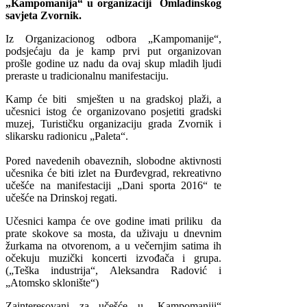
„Kampomanija“ u organizaciji Omladinskog
savjeta Zvornik.
Iz Organizacionog odbora „Kampomanije“,
podsjećaju da je kamp prvi put organizovan
prošle godine uz nadu da ovaj skup mladih ljudi
preraste u tradicionalnu manifestaciju.
Kamp će biti smješten u na gradskoj plaži, a
učesnici istog će organizovano posjetiti gradski
muzej, Turističku organizaciju grada Zvornik i
slikarsku radionicu „Paleta“.
Pored navedenih obaveznih, slobodne aktivnosti
učesnika će biti izlet na Đurđevgrad, rekreativno
učešće na manifestaciji „Dani sporta 2016“ te
učešće na Drinskoj regati.
Učesnici kampa će ove godine imati priliku da
prate skokove sa mosta, da uživaju u dnevnim
žurkama na otvorenom, a u večernjim satima ih
očekuju muzički koncerti izvođača i grupa.
(„Teška industrija“, Aleksandra Radović i
„Atomsko sklonište“)
Zainteresovani za učešće u „Kampomaniji“