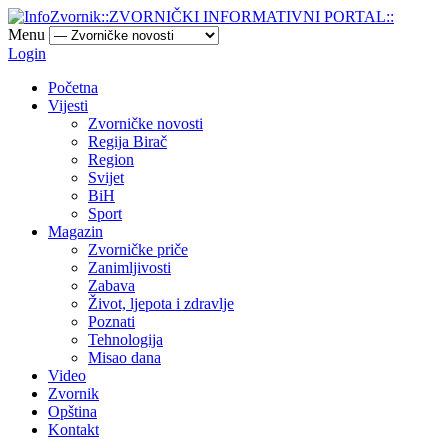
Menu
Login
Početna
Vijesti
Zvorničke novosti
Regija Birač
Region
Svijet
BiH
Sport
Magazin
Zvorničke priče
Zanimljivosti
Zabava
Život, ljepota i zdravlje
Poznati
Tehnologija
Misao dana
Video
Zvornik
Opština
Kontakt