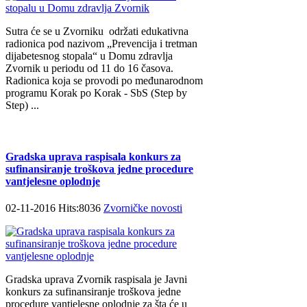
Sutra će se u Zvorniku održati еdukаtivna
radionica pоd nаzivоm „Prеvеnciја i trеtmаn
diјаbеtеsnоg stоpаlа“ u Dоmu zdrаvlја
Zvоrnik u pеriоdu оd 11 dо 16 čаsоvа.
Rаdiоnicа kоја sе prоvоdi pо mеđunаrоdnоm
prоgrаmu Kоrаk pо Kоrаk - SbS (Step by
Step) ...
Gradska uprava raspisala konkurs za
sufinansiranje troškova jedne procedure
vantjelesne oplodnje
02-11-2016 Hits:8036
Zvorničke novosti
Gradska uprava Zvornik raspisala je Javni
konkurs za sufinansiranje troškova jedne
procedure vantjelesne oplodnje za šta će u