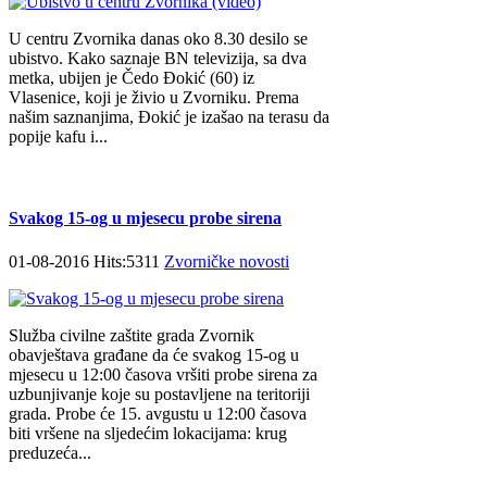
U centru Zvornika danas oko 8.30 desilo se
ubistvo. Kako saznaje BN televizija, sa dva
metka, ubijen je Čedo Đokić (60) iz
Vlasenice, koji je živio u Zvorniku. Prema
našim saznanjima, Đokić je izašao na terasu da
popije kafu i...
Svakog 15-og u mjesecu probe sirena
01-08-2016 Hits:5311
Zvorničke novosti
Služba civilne zaštite grada Zvornik
obavještava građane da će svakog 15-og u
mjesecu u 12:00 časova vršiti probe sirena za
uzbunjivanje koje su postavljene na teritoriji
grada. Probe će 15. avgustu u 12:00 časova
biti vršene na sljedećim lokacijama: krug
preduzeća...