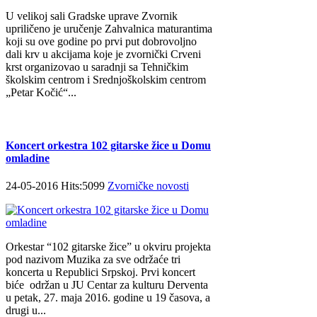
U velikoj sali Gradske uprave Zvornik
upriličeno je uručenje Zahvalnica maturantima
koji su ove godine po prvi put dobrovoljno
dali krv u akcijama koje je zvornički Crveni
krst organizovao u saradnji sa Tehničkim
školskim centrom i Srednjoškolskim centrom
„Petar Kočić“...
Koncert orkestra 102 gitarske žice u Domu
omladine
24-05-2016 Hits:5099
Zvorničke novosti
Orkestar “102 gitarske žice” u okviru projekta
pod nazivom Muzika za sve održaće tri
koncerta u Republici Srpskoj. Prvi koncert
biće održan u JU Centar za kulturu Derventa
u petak, 27. maja 2016. godine u 19 časova, a
drugi u...