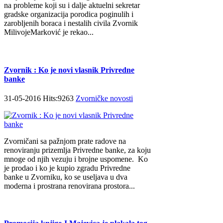
na probleme koji su i dalje aktuelni sekretar
gradske organizacija porodica poginulih i
zarobljenih boraca i nestalih civila Zvornik
MilivojeMarković je rekao...
Zvornik : Ko je novi vlasnik Privredne
banke
31-05-2016 Hits:9263
Zvorničke novosti
Zvorničani sa pažnjom prate radove na
renoviranju prizemlja Privredne banke, za koju
mnoge od njih vezuju i brojne uspomene. Ko
je prodao i ko je kupio zgradu Privredne
banke u Zvorniku, ko se useljava u dva
moderna i prostrana renovirana prostora...