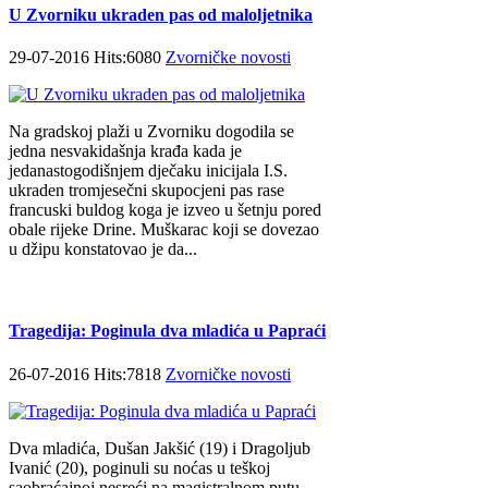
U Zvorniku ukraden pas od maloljetnika
29-07-2016 Hits:6080
Zvorničke novosti
Na gradskoj plaži u Zvorniku dogodila se
jedna nesvakidašnja krađa kada je
jedanastogodišnjem dječaku inicijala I.S.
ukraden tromjesečni skupocjeni pas rase
francuski buldog koga je izveo u šetnju pored
obale rijeke Drine. Muškarac koji se dovezao
u džipu konstatovao je da...
Tragedija: Poginula dva mladića u Papraći
26-07-2016 Hits:7818
Zvorničke novosti
Dva mladića, Dušan Jakšić (19) i Dragoljub
Ivanić (20), poginuli su noćas u teškoj
saobraćajnoj nesreći na magistralnom putu