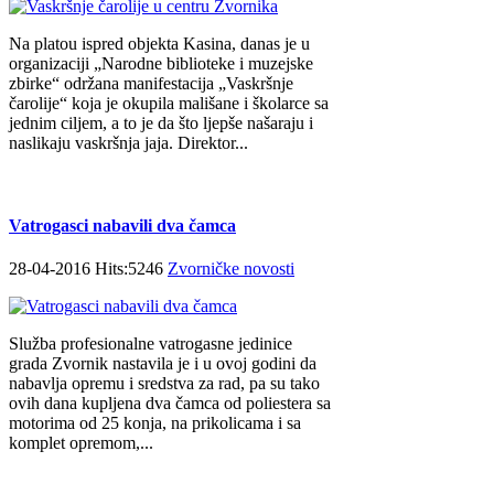
Na platou ispred objekta Kasina, danas je u
organizaciji „Narodne biblioteke i muzejske
zbirke“ održana manifestacija „Vaskršnje
čarolije“ koja je okupila mališane i školarce sa
jednim ciljem, a to je da što ljepše našaraju i
naslikaju vaskršnja jaja. Direktor...
Vatrogasci nabavili dva čamca
28-04-2016 Hits:5246
Zvorničke novosti
Služba profesionalne vatrogasne jedinice
grada Zvornik nastavila je i u ovoj godini da
nabavlja opremu i sredstva za rad, pa su tako
ovih dana kupljena dva čamca od poliestera sa
motorima od 25 konja, na prikolicama i sa
komplet opremom,...