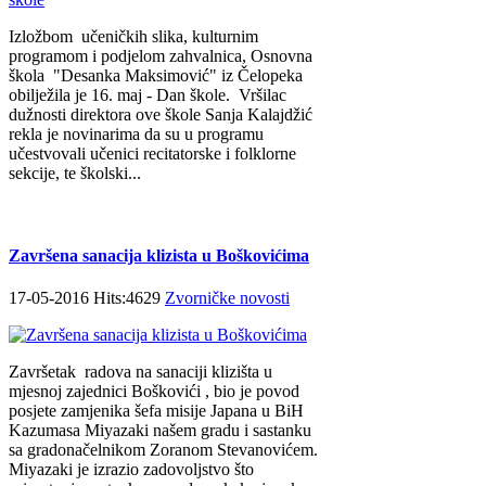
Izložbom učeničkih slika, kulturnim
programom i podjelom zahvalnica, Osnovna
škola "Desanka Maksimović" iz Čelopeka
obilježila je 16. maj - Dan škole. Vršilac
dužnosti direktora ove škole Sanja Kalajdžić
rekla je novinarima da su u programu
učestvovali učenici recitatorske i folklorne
sekcije, te školski...
Završena sanacija klizista u Boškovićima
17-05-2016 Hits:4629
Zvorničke novosti
Završetak radova na sanaciji klizišta u
mjesnoj zajednici Boškovići , bio je povod
posjete zamjenika šefa misije Japana u BiH
Kazumasa Miyazaki našem gradu i sastanku
sa gradonačelnikom Zoranom Stevanovićem.
Miyazaki je izrazio zadovoljstvo što