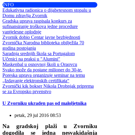
INFO
Edukativna radionica o dijabetesnom stopalu u
Domu zdravlja Zvornik
Gradska uprava raspisala konkurs za
sufinansiranje troškova jedne procedure
vantjelesne oplodnje
Zvornik dobio Centar javne bezbjednosti
Zvornička Narodna biblioteka obilježila 70
godina postojanja
Saradnja srednjih škola sa Portugalom
Učenici na praksi u "Alumini"
Maskenbal u osnovnoj školi u Oraovcu
Svako može da postane milioner do 30-te.
Poreska uprava organizuje seminar na temu
„Izdavanje elektronskih certifikata“
Zvornički kik bokser Nikola Drobnjak priprema
se za Evropsko prvenstvo
U Zvorniku ukraden pas od maloljetnika
petak, 29 jul 2016 08:53
Na gradskoj plaži u Zvorniku
dogodila se jedna nesvakidašnja