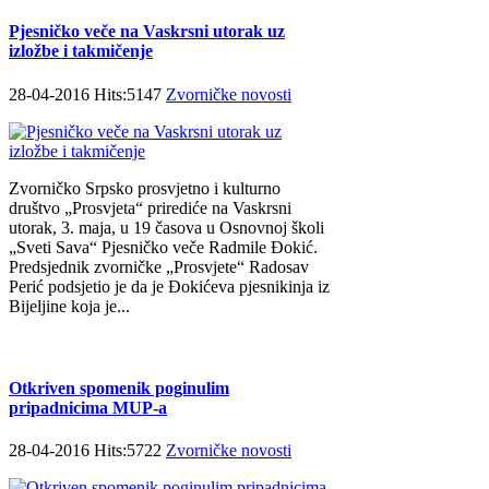
Pjesničko veče na Vaskrsni utorak uz
izložbe i takmičenje
28-04-2016 Hits:5147
Zvorničke novosti
Zvorničko Srpsko prosvjetno i kulturno
društvo „Prosvjeta“ prirediće na Vaskrsni
utorak, 3. maja, u 19 časova u Osnovnoj školi
„Sveti Sava“ Pjesničko veče Radmile Đokić.
Predsjednik zvorničke „Prosvjete“ Radosav
Perić podsjetio je da je Đokićeva pjesnikinja iz
Bijeljine koja je...
Otkriven spomenik poginulim
pripadnicima MUP-a
28-04-2016 Hits:5722
Zvorničke novosti