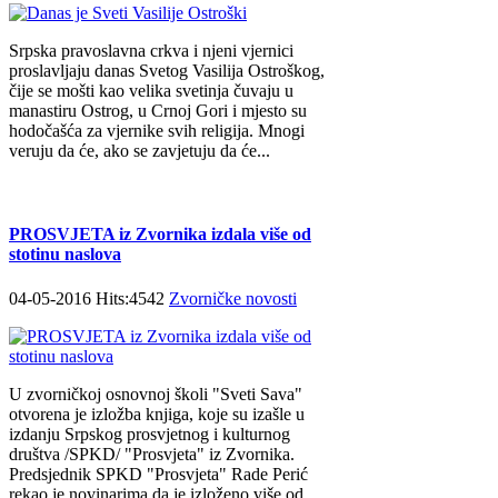
Srpska pravoslavna crkva i njeni vjernici
proslavljaju danas Svetog Vasilija Ostroškog,
čije se mošti kao velika svetinja čuvaju u
manastiru Ostrog, u Crnoj Gori i mjesto su
hodočašća za vjernike svih religija. Mnogi
veruju da će, ako se zavjetuju da će...
PROSVJETA iz Zvornika izdala više od
stotinu naslova
04-05-2016 Hits:4542
Zvorničke novosti
U zvorničkoj osnovnoj školi "Sveti Sava"
otvorena je izložba knjiga, koje su izašle u
izdanju Srpskog prosvjetnog i kulturnog
društva /SPKD/ "Prosvjeta" iz Zvornika.
Predsjednik SPKD "Prosvjeta" Rade Perić
rekao je novinarima da je izloženo više od