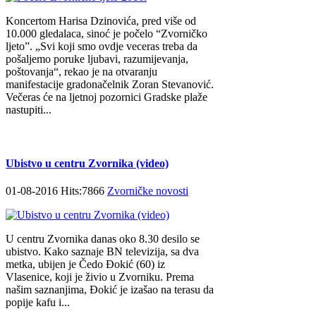
Koncertom Harisa Dzinovića, pred više od
10.000 gledalaca, sinoć je počelo “Zvorničko
ljeto”. „Svi koji smo ovdje veceras treba da
pošaljemo poruke ljubavi, razumijevanja,
poštovanja“, rekao je na otvaranju
manifestacije gradonačelnik Zoran Stevanović.
Večeras će na ljetnoj pozornici Gradske plaže
nastupiti...
Ubistvo u centru Zvornika (video)
01-08-2016 Hits:7866
Zvorničke novosti
U centru Zvornika danas oko 8.30 desilo se
ubistvo. Kako saznaje BN televizija, sa dva
metka, ubijen je Čedo Đokić (60) iz
Vlasenice, koji je živio u Zvorniku. Prema
našim saznanjima, Đokić je izašao na terasu da
popije kafu i...