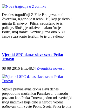
Dvadesetogodišnji Z.F. iz Branjeva, kod
Zvornika, izgorio je u renou 19, koji je sletio u
mjestu Branjevo - Pilica, saopšteno je iz
policije. Slučaj je otkriven nakon što je
Policijskoj stanici Kozluk jutros oko 5.30
časova zazvonio telefon, te je prijavljeno...
Vjernici SPC danas slave svetu Petku
Trnovu
08-08-2016 Hits:4824
Zvorničke novosti
Srpska pravoslavna crkva slavi danas
prepodobnu mučenicu Paraskevu, u narodu
poznatu kao Petka Trnova, jednu od svetiteljki
istog nadimka koje čine u narodu veoma
poštovan kult Svete Petke. Sveta Petka je bila