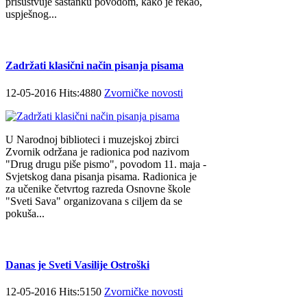
prisustvuje sastanku povodom, kako je rekao,
uspješnog...
Zadržati klasični način pisanja pisama
12-05-2016 Hits:4880
Zvorničke novosti
U Narodnoj biblioteci i muzejskoj zbirci
Zvornik održana je radionica pod nazivom
"Drug drugu piše pismo", povodom 11. maja -
Svjetskog dana pisanja pisama. Radionica je
za učenike četvrtog razreda Osnovne škole
"Sveti Sava" organizovana s ciljem da se
pokuša...
Danas je Sveti Vasilije Ostroški
12-05-2016 Hits:5150
Zvorničke novosti