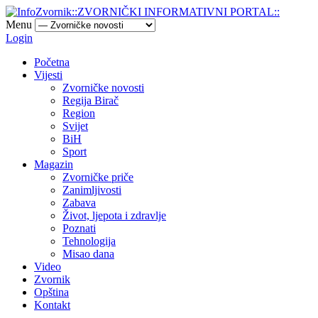
Menu
Login
Početna
Vijesti
Zvorničke novosti
Regija Birač
Region
Svijet
BiH
Sport
Magazin
Zvorničke priče
Zanimljivosti
Zabava
Život, ljepota i zdravlje
Poznati
Tehnologija
Misao dana
Video
Zvornik
Opština
Kontakt