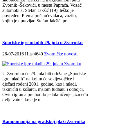
Zvornik -Šekovići, u mestu Papraća. Vozač
automobila, Stefan Jakšić (19), teško je
povređen. Prema priči očevidaca, vozilo,
kojim je upravljao Stefan Jakšić, pri...
Sportske igre mladih 29. jula u Zvorniku
26-07-2016 Hits:4640
Zvorničke novosti
U Zvorniku će 29. jula biti održane „Sportske
igre mladih“ na kojim će se djevojčice i
dječaci rođeni 2001. godine, kao i mlađi,
takmičiti u košarci, malom fudbalu i odbojci.
Ovim igrama prethodilo je takmičenje „između
dvije vatre“ koje je u...
Kampomanija na gradskoj plaži Zvornika