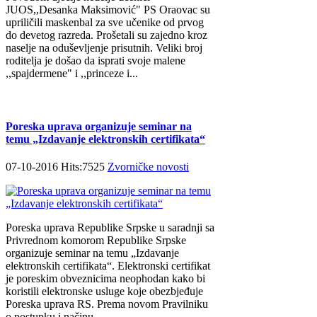
JUOS,,Desanka Maksimović" PS Oraovac su
upriličili maskenbal za sve učenike od prvog
do devetog razreda. Prošetali su zajedno kroz
naselje na oduševljenje prisutnih. Veliki broj
roditelja je došao da isprati svoje malene
,,spajdermene" i ,,princeze i...
Poreska uprava organizuje seminar na
temu „Izdavanje elektronskih certifikata“
07-10-2016 Hits:7525
Zvorničke novosti
Poreska uprava Republike Srpske u saradnji sa
Privrednom komorom Republike Srpske
organizuje seminar na temu „Izdavanje
elektronskih certifikata“. Elektronski certifikat
je poreskim obveznicima neophodan kako bi
koristili elektronske usluge koje obezbjeđuje
Poreska uprava RS. Prema novom Pravilniku
o postupku i načinu...