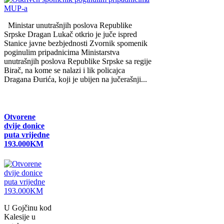
Ministar unutrašnjih poslova Republike
Srpske Dragan Lukač otkrio je juče ispred
Stanice javne bezbjednosti Zvornik spomenik
poginulim pripadnicima Ministarstva
unutrašnjih poslova Republike Srpske sa regije
Birač, na kome se nalazi i lik policajca
Dragana Đurića, koji je ubijen na jučerašnji...
Otvorene
dvije donice
puta vrijedne
193.000KM
U Gojčinu kod
Kalesije u