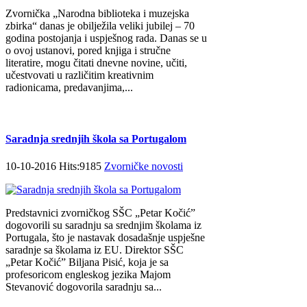
Zvornička „Narodna biblioteka i muzejska
zbirka“ danas je obilježila veliki jubilej – 70
godina postojanja i uspješnog rada. Danas se u
o ovoj ustanovi, pored knjiga i stručne
literatire, mogu čitati dnevne novine, učiti,
učestvovati u različitim kreativnim
radionicama, predavanjima,...
Saradnja srednjih škola sa Portugalom
10-10-2016 Hits:9185
Zvorničke novosti
Predstavnici zvorničkog SŠC „Petar Kočić”
dogovorili su saradnju sa srednjim školama iz
Portugala, što je nastavak dosadašnje uspješne
saradnje sa školama iz EU. Direktor SŠC
„Petar Kočić” Biljana Pisić, koja je sa
profesoricom engleskog jezika Majom
Stevanović dogovorila saradnju sa...