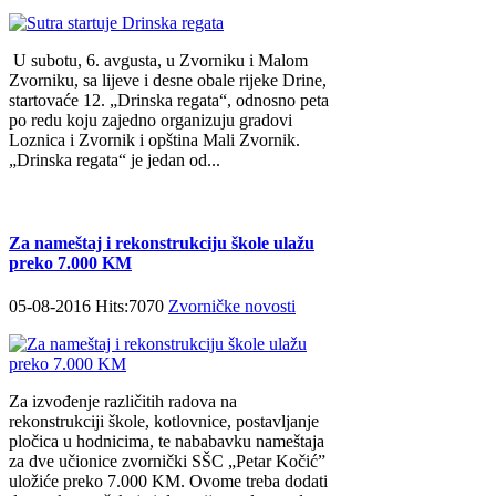
U subotu, 6. avgusta, u Zvorniku i Malom
Zvorniku, sa lijeve i desne obale rijeke Drine,
startovaće 12. „Drinska regata“, odnosno peta
po redu koju zajedno organizuju gradovi
Loznica i Zvornik i opština Mali Zvornik.
„Drinska regata“ je jedan od...
Za nameštaj i rekonstrukciju škole ulažu
preko 7.000 KM
05-08-2016 Hits:7070
Zvorničke novosti
Za izvođenje različitih radova na
rekonstrukciji škole, kotlovnice, postavljanje
pločica u hodnicima, te nababavku nameštaja
za dve učionice zvornički SŠC „Petar Kočić”
uložiće preko 7.000 KM. Ovome treba dodati