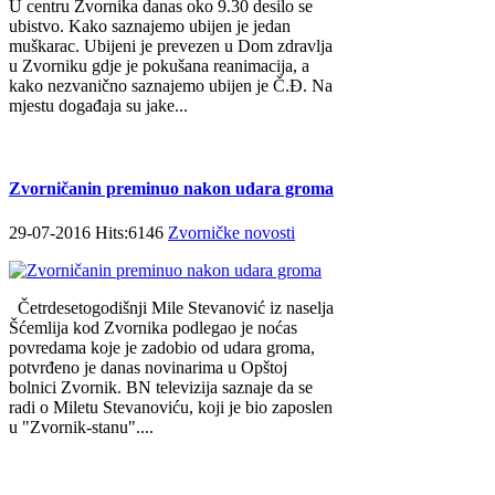
U centru Zvornika danas oko 9.30 desilo se
ubistvo. Kako saznajemo ubijen je jedan
muškarac. Ubijeni je prevezen u Dom zdravlja
u Zvorniku gdje je pokušana reanimacija, a
kako nezvanično saznajemo ubijen je Č.Đ. Na
mjestu događaja su jake...
Zvorničanin preminuo nakon udara groma
29-07-2016 Hits:6146
Zvorničke novosti
Četrdesetogodišnji Mile Stevanović iz naselja
Šćemlija kod Zvornika podlegao je noćas
povredama koje je zadobio od udara groma,
potvrđeno je danas novinarima u Opštoj
bolnici Zvornik. BN televizija saznaje da se
radi o Miletu Stevanoviću, koji je bio zaposlen
u "Zvornik-stanu"....