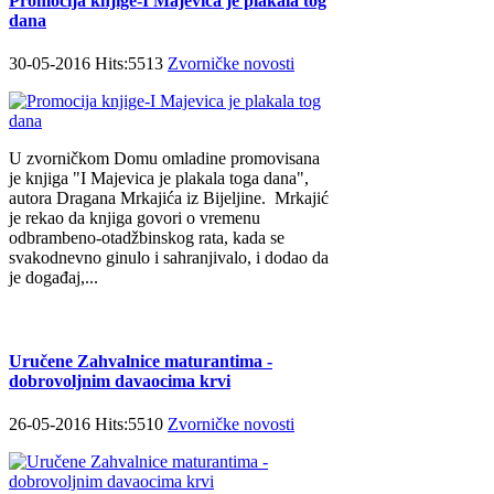
Promocija knjige-I Majevica je plakala tog
dana
30-05-2016 Hits:5513
Zvorničke novosti
U zvorničkom Domu omladine promovisana
je knjiga "I Majevica je plakala toga dana",
autora Dragana Mrkajića iz Bijeljine. Mrkajić
je rekao da knjiga govori o vremenu
odbrambeno-otadžbinskog rata, kada se
svakodnevno ginulo i sahranjivalo, i dodao da
je događaj,...
Uručene Zahvalnice maturantima -
dobrovoljnim davaocima krvi
26-05-2016 Hits:5510
Zvorničke novosti