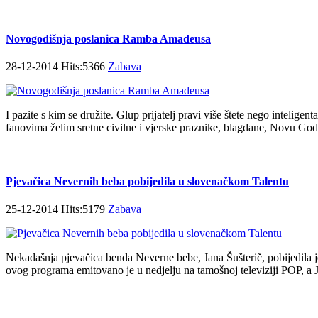
Novogodišnja poslanica Ramba Amadeusa
28-12-2014 Hits:5366
Zabava
I pazite s kim se družite. Glup prijatelj pravi više štete nego intelige
fanovima želim sretne civilne i vjerske praznike, blagdane, Novu Godi
Pjevačica Nevernih beba pobijedila u slovenačkom Talentu
25-12-2014 Hits:5179
Zabava
Nekadašnja pjevačica benda Neverne bebe, Jana Šušterič, pobijedila je
ovog programa emitovano je u nedjelju na tamošnoj televiziji POP, a Ja