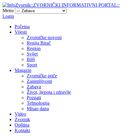
Menu
Login
Početna
Vijesti
Zvorničke novosti
Regija Birač
Region
Svijet
BiH
Sport
Magazin
Zvorničke priče
Zanimljivosti
Zabava
Život, ljepota i zdravlje
Poznati
Tehnologija
Misao dana
Video
Zvornik
Opština
Kontakt