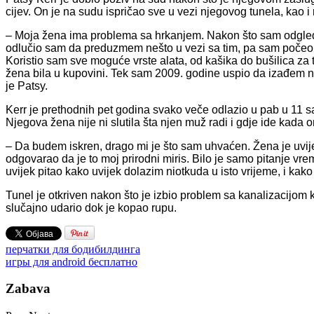
cijev. On je na sudu ispričao sve u vezi njegovog tunela, kao 
– Moja žena ima problema sa hrkanjem. Nakon što sam odgleda
odlučio sam da preduzmem nešto u vezi sa tim, pa sam počeo
Koristio sam sve moguće vrste alata, od kašika do bušilica z
žena bila u kupovini. Tek sam 2009. godine uspio da izađem na d
je Patsy.
Kerr je prethodnih pet godina svako veče odlazio u pab u 11 sa
Njegova žena nije ni slutila šta njen muž radi i gdje ide kada 
– Da budem iskren, drago mi je što sam uhvaćen. Žena je uvijek
odgovarao da je to moj prirodni miris. Bilo je samo pitanje v
uvijek pitao kako uvijek dolazim niotkuda u isto vrijeme, i kako
Tunel je otkriven nakon što je izbio problem sa kanalizacijom k
slučajno udario dok je kopao rupu.
перчатки для бодибилдинга
игры для android бесплатно
Zabava