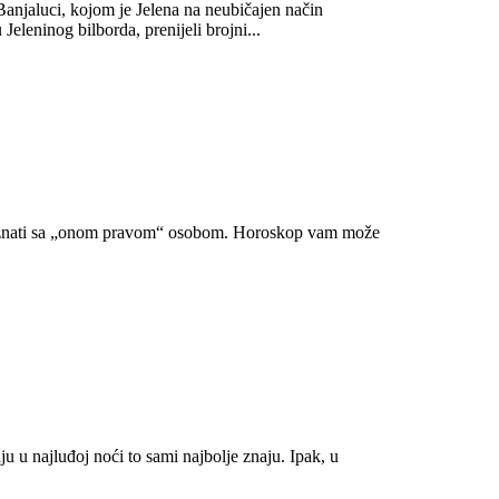
Banjaluci, kojom je Jelena na neubičajen način
eleninog bilborda, prenijeli brojni...
 upoznati sa „onom pravom“ osobom. Horoskop vam može
u u najluđoj noći to sami najbolje znaju. Ipak, u