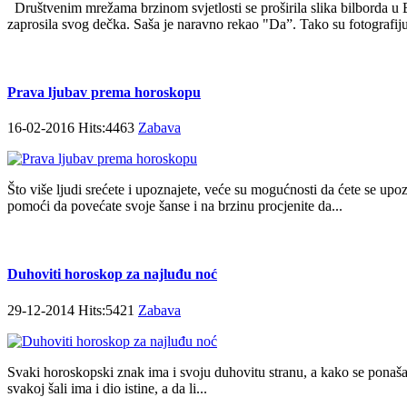
Društvenim mrežama brzinom svjetlosti se proširila slika bilborda u 
zaprosila svog dečka. Saša je naravno rekao "Da”. Tako su fotografiju J
Prava ljubav prema horoskopu
16-02-2016 Hits:4463
Zabava
Što više ljudi srećete i upoznajete, veće su mogućnosti da ćete se
pomoći da povećate svoje šanse i na brzinu procjenite da...
Duhoviti horoskop za najluđu noć
29-12-2014 Hits:5421
Zabava
Svaki horoskopski znak ima i svoju duhovitu stranu, a kako se ponašaj
svakoj šali ima i dio istine, a da li...