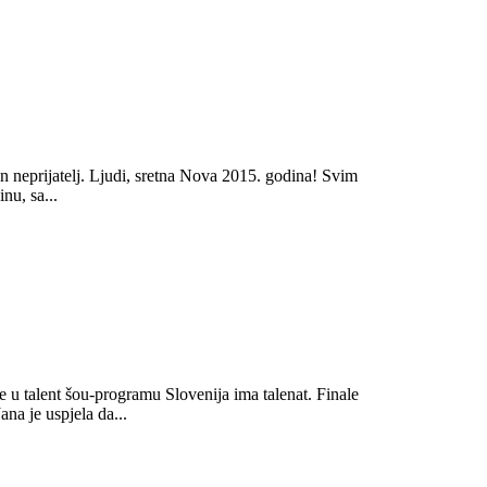
ntan neprijatelj. Ljudi, sretna Nova 2015. godina! Svim
nu, sa...
 u talent šou-programu Slovenija ima talenat. Finale
na je uspjela da...