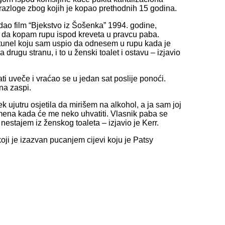
i razloge zbog kojih je kopao prethodnih 15 godina.
o film “Bjekstvo iz Šošenka” 1994. godine,
 da kopam rupu ispod kreveta u pravcu paba.
a tunel koju sam uspio da odnesem u rupu kada je
rugu stranu, i to u ženski toalet i ostavu – izjavio
ti uveče i vraćao se u jedan sat poslije ponoći.
ona zaspi.
 ujutru osjetila da mirišem na alkohol, a ja sam joj
remena kada će me neko uhvatiti. Vlasnik paba se
 nestajem iz ženskog toaleta – izjavio je Kerr.
oji je izazvan pucanjem cijevi koju je Patsy