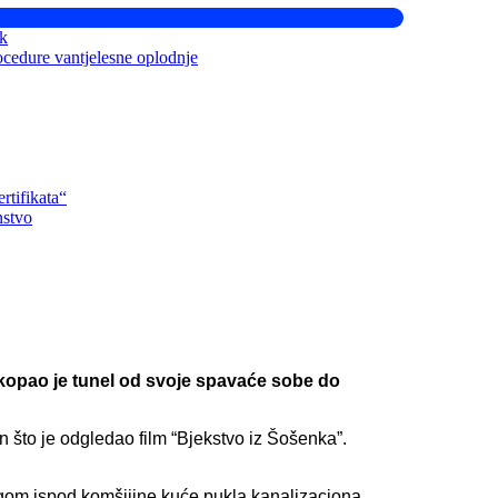
ik
ocedure vantjelesne oplodnje
rtifikata“
nstvo
 iskopao je tunel od svoje spavaće sobe do
n što je odgledao film “Bjekstvo iz Šošenka”.
ugom ispod komšijine kuće pukla kanalizaciona