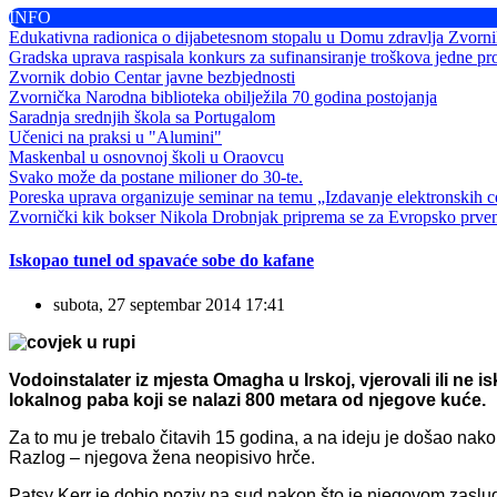
INFO
Edukativna radionica o dijabetesnom stopalu u Domu zdravlja Zvorn
Gradska uprava raspisala konkurs za sufinansiranje troškova jedne pr
Zvornik dobio Centar javne bezbjednosti
Zvornička Narodna biblioteka obilježila 70 godina postojanja
Saradnja srednjih škola sa Portugalom
Učenici na praksi u "Alumini"
Maskenbal u osnovnoj školi u Oraovcu
Svako može da postane milioner do 30-te.
Poreska uprava organizuje seminar na temu „Izdavanje elektronskih ce
Zvornički kik bokser Nikola Drobnjak priprema se za Evropsko prve
Iskopao tunel od spavaće sobe do kafane
subota, 27 septembar 2014 17:41
Vodoinstalater iz mjesta Omagha u Irskoj, vjerovali ili ne
lokalnog paba koji se nalazi 800 metara od njegove kuće.
Za to mu je trebalo čitavih 15 godina, a na ideju je došao nako
Razlog – njegova žena neopisivo hrče.
Patsy Kerr je dobio poziv na sud nakon što je njegovom zasl