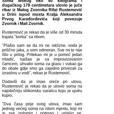
Soma teškog oko 40 kilograma i
dugačkog 179 centimetara ulovio je juče
ribar iz Malog Zvornika Rifat Rustemović
u Drini ispod mosta Kralja Aleksandra
Prvog Karađorđevića koji povezuje
Zvornik i Mali Zvornik.
Rustemović je rekao da je više od 30 minuta
trajala "borba" sa ribom.
"Plašio sam se da mi ne isklizne, voda je
prilično jaka, a som odmoran. Sve mi to nije
išlo u prilog. Pritekao mi je u pomoć jedan
mladić, naišao je sa improvizovanim
čamcem, uhvatio soma za glavu i vukao ga
do obale gdje smo ga zajedno privezali za
izraslinu u vodi", rekao je Rustemović.
Dodavši da je imao sreće pri ulovu,
Rustemović je rekao da je ulovio soma na
najobičniju silikonsku varalicu koju je ujutru
kupio.
"Dva časa prije ovog ulova, imao sam
jednog većeg soma na istom mjestu, koji mi
je sve polomio i potrgao i udaljio se.