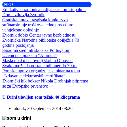
INFO
Edukativna radionica o dijabetesnom stopalu u
Domu zdravlja Zvornik
Gradska uprava raspisala konkurs za
sufinansiranje troškova jedne procedure
vantjelesne oplodnje
Zvornik dobio Centar javne bezbjednosti
Zvornička Narodna biblioteka obilježila 70
godina postojanja
Saradnja srednjih škola sa Portugalom
Učenici na praksi u "Alumini"
Maskenbal u osnovnoj školi u Oraovcu
Svako može da postane milioner do 30-te.
Poreska uprava organizuje seminar na temu
„Izdavanje elektronskih certifikata“
Zvornički kik bokser Nikola Drobnjak priprema
se za Evropsko prvenstvo
U Drini ulovljen som težak 40 kilograma
utorak, 30 septembar 2014 08:26