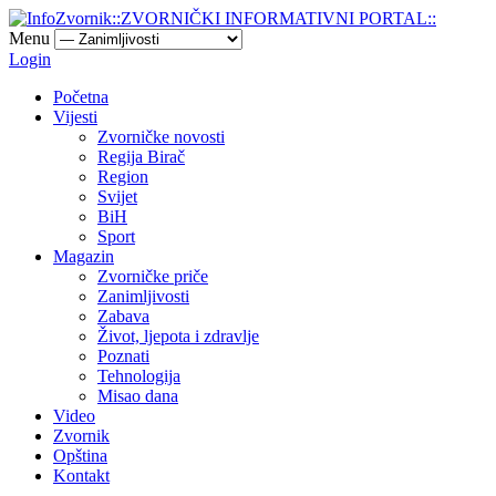
Menu
Login
Početna
Vijesti
Zvorničke novosti
Regija Birač
Region
Svijet
BiH
Sport
Magazin
Zvorničke priče
Zanimljivosti
Zabava
Život, ljepota i zdravlje
Poznati
Tehnologija
Misao dana
Video
Zvornik
Opština
Kontakt