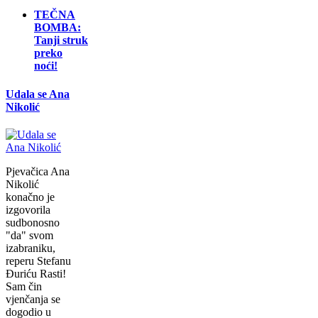
TEČNA
BOMBA:
Tanji struk
preko
noći!
Udala se Ana
Nikolić
Pjevačica Ana
Nikolić
konačno je
izgovorila
sudbonosno
"da" svom
izabraniku,
reperu Stefanu
Đuriću Rasti!
Sam čin
vjenčanja se
dogodio u