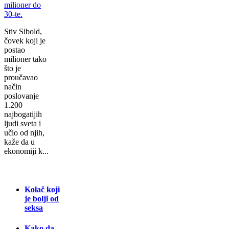
Stiv Sibold,
čovek koji je
postao
milioner tako
što je
proučavao
način
poslovanje
1.200
najbogatijih
ljudi sveta i
učio od njih,
kaže da u
ekonomiji k...
Kolač koji
je bolji od
seksa
Kako da