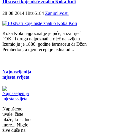
10 stvari koje niste znali o Koka Koli
28-08-2014 Hits:6184
Zanimlivosti
Koka Kola najpoznatije je piće, a iza riječi
“OK“ i druga najpoznatija riječ na svijetu.
Izumio ju je 1886. godine farmaceut dr Džon
Pemberton, a njen recept je jedna od...
Najnaseljenija
mjesta svijeta
Napuštene
uvale, čiste
plaže, kristalno
more... Nigde
žive duše na