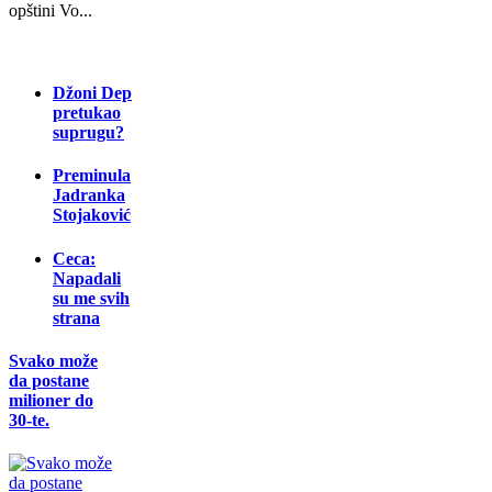
opštini Vo...
Džoni Dep
pretukao
suprugu?
Preminula
Jadranka
Stojaković
Ceca:
Napadali
su me svih
strana
Svako može
da postane
milioner do
30-te.