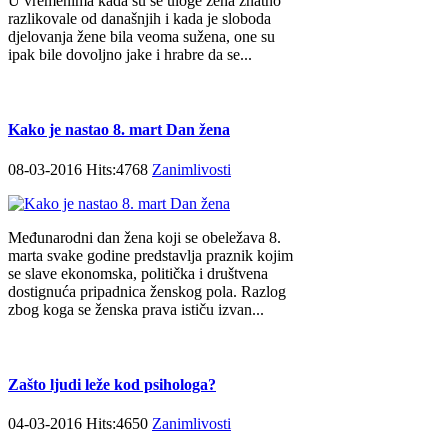
U vremenima kada su se uloge žena znatno
razlikovale od današnjih i kada je sloboda
djelovanja žene bila veoma sužena, one su
ipak bile dovoljno jake i hrabre da se...
Kako je nastao 8. mart Dan žena
08-03-2016 Hits:4768
Zanimlivosti
Međunarodni dan žena koji se obeležava 8.
marta svake godine predstavlja praznik kojim
se slave ekonomska, politička i društvena
dostignuća pripadnica ženskog pola. Razlog
zbog koga se ženska prava ističu izvan...
Zašto ljudi leže kod psihologa?
04-03-2016 Hits:4650
Zanimlivosti