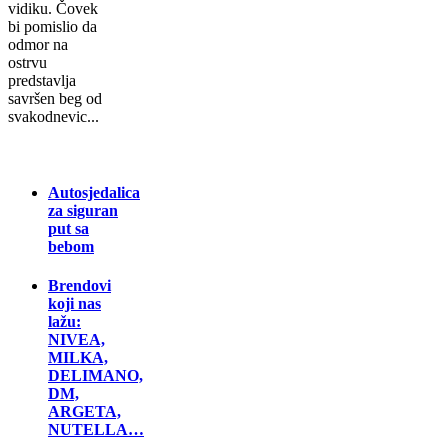
vidiku. Čovek
bi pomislio da
odmor na
ostrvu
predstavlja
savršen beg od
svakodnevic...
Autosjedalica
za siguran
put sa
bebom
Brendovi
koji nas
lažu:
NIVEA,
MILKA,
DELIMANO,
DM,
ARGETA,
NUTELLA…