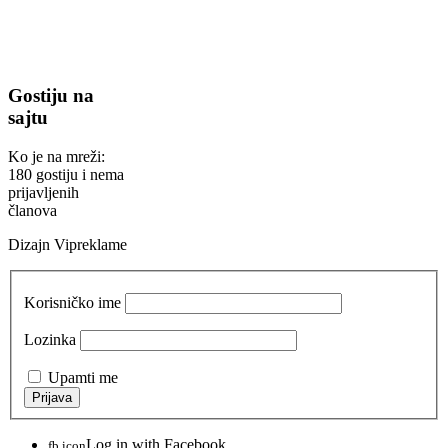
Gostiju na
sajtu
Ko je na mreži:
180 gostiju i nema
prijavljenih
članova
Dizajn Vipreklame
Korisničko ime
Lozinka
Upamti me
Log in with Facebook
fb icon