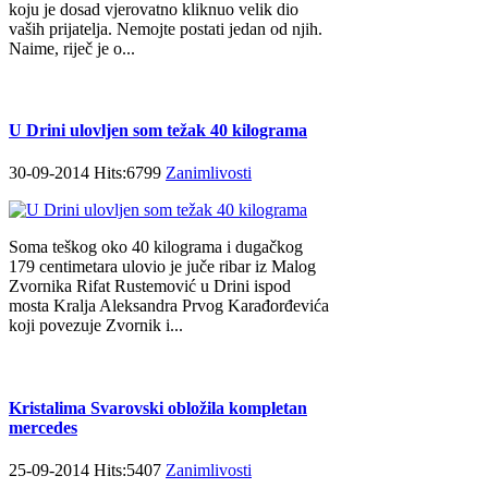
koju je dosad vjerovatno kliknuo velik dio
vaših prijatelja. Nemojte postati jedan od njih.
Naime, riječ je o...
U Drini ulovljen som težak 40 kilograma
30-09-2014 Hits:6799
Zanimlivosti
Soma teškog oko 40 kilograma i dugačkog
179 centimetara ulovio je juče ribar iz Malog
Zvornika Rifat Rustemović u Drini ispod
mosta Kralja Aleksandra Prvog Karađorđevića
koji povezuje Zvornik i...
Kristalima Svarovski obložila kompletan
mercedes
25-09-2014 Hits:5407
Zanimlivosti