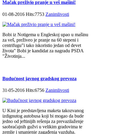
Mačak preživio pranje u veš mašini!
01-08-2016 Hits:7753
Zanimlivosti
Bobi iz Notigema u Engleskoj upao u mašinu
za veš, preživeo je pranje na 60 stepeni i
centrifugu"i tako iskoristio jedan od devet
života" Bobi je kandidat za nagradu PSDA
"Životinja...
Budućnost javnog gradskog prevoza
31-05-2016 Hits:6756
Zanimlivosti
U Kini je predstavljena maketa takozvanog
izdignutog autobusa koji bi mogao da bude
jedno od jeftinijih rešenja za prevazilaženje
saobraćajnih gužvi u velikim gradovima te
zemlje i smanjenje zagađenja vazduha.