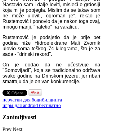
Nastavio sam i dalje loviti, misleći o grdosiji
koja mi je pobjegla. Mislim da se takav som
ne može uloviti, ogroman je", rekao je
Rustemović i ponovio da je nakon toga ovaj,
mnogo manji, "naletio" na varalicu.
Rustemović je podsjetio da je prije pet
godina niže Hidroelektrane Mali Zvornik
ulovio soma teškog 74 kilograma, što je za
sada - "drinski rekord".
On je dodao da ne učestvuje na
"Somovijadi", koja se tradicionalno održava
svake godine na Drinskom jezeru, jer ribari
smatraju da je on van konkurencije.
перчатки для бодибилдинга
игры для android бесплатно
Zanimljivosti
Prev
Next